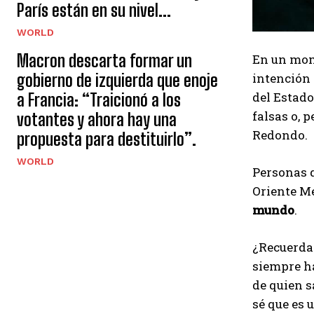
París están en su nivel...
WORLD
Macron descarta formar un
En un mome
gobierno de izquierda que enoje
intención 
del Estado
a Francia: “Traicionó a los
falsas o, 
votantes y ahora hay una
Redondo.
propuesta para destituirlo”.
WORLD
Personas q
Oriente M
mundo
.
¿Recuerdas
siempre ha
de quien s
sé que es 