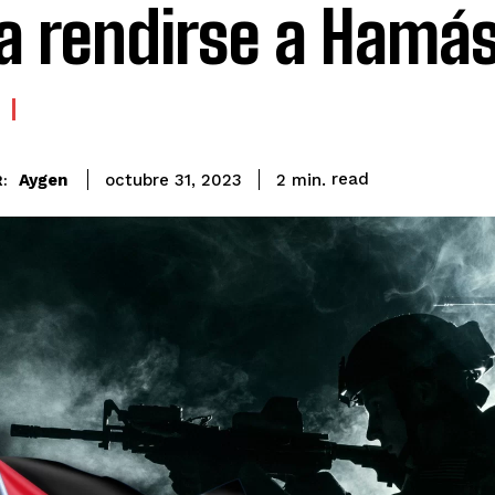
a rendirse a Hamá
read
Aygen
2
min.
octubre 31, 2023
: