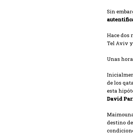
Sin embar
autentific
Hace dos n
Tel Aviv y
Unas horas
Inicialmen
de los qat
esta hipót
David Par
Maimouna, 
destino de
condicione