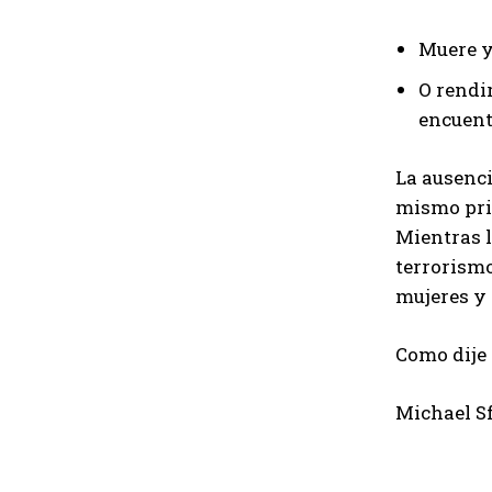
Muere y 
O rendir
encuent
La ausenci
mismo prin
Mientras l
terrorismo
mujeres y 
Como dije 
Michael Sf