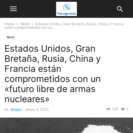
Home
World
Estados Unidos, Gran Bretaña, Rusia, China y Francia
están comprometidos con un...
World
Estados Unidos, Gran
Bretaña, Rusia, China y
Francia están
comprometidos con un
«futuro libre de armas
nucleares»
228
0
By
Aygen
-
enero 4, 2022