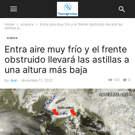
Home
science
Entra aire muy frío y el frente obstruido llevará las
astillas a...
science
Entra aire muy frío y el frente
obstruido llevará las astillas a
una altura más baja
141
0
By
Izer
-
diciembre 11, 2022