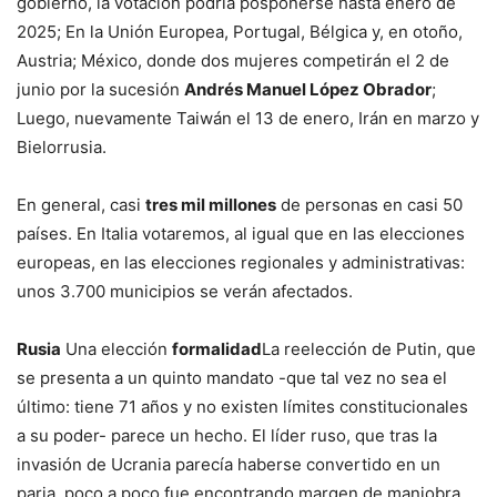
gobierno, la votación podría posponerse hasta enero de
2025; En la Unión Europea, Portugal, Bélgica y, en otoño,
Austria; México, donde dos mujeres competirán el 2 de
junio por la sucesión
Andrés Manuel López Obrador
;
Luego, nuevamente Taiwán el 13 de enero, Irán en marzo y
Bielorrusia.
En general, casi
tres mil millones
de personas en casi 50
países. En Italia votaremos, al igual que en las elecciones
europeas, en las elecciones regionales y administrativas:
unos 3.700 municipios se verán afectados.
Rusia
Una elección
formalidad
La reelección de Putin, que
se presenta a un quinto mandato -que tal vez no sea el
último: tiene 71 años y no existen límites constitucionales
a su poder- parece un hecho. El líder ruso, que tras la
invasión de Ucrania parecía haberse convertido en un
paria, poco a poco fue encontrando margen de maniobra,