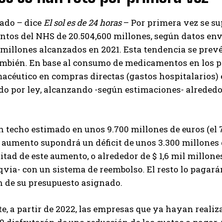
ado – dice
El sol es de 24 horas
– Por primera vez se su
os del NHS de 20.504,600 millones, según datos envi
 millones alcanzados en 2021. Esta tendencia se prev
mbién. En base al consumo de medicamentos en los pr
acéutico en compras directas (gastos hospitalarios)
 por ley, alcanzando -según estimaciones- alrededor 
n techo estimado en unos 9.700 millones de euros (el 
e aumento supondrá un déficit de unos 3.300 millones 
itad de este aumento, o alrededor de $ 1,6 mil millon
qvia- con un sistema de reembolso. El resto lo pagará
n de su presupuesto asignado.
e, a partir de 2022, las empresas que ya hayan realiza
I WANT IN