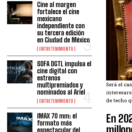
Cine al margen
fortalece el cine
mexicano
independiente con
su tercera edición
en Ciudad de México
ENTRETENIMIENTO
SOFA DGTL impulsa el
cine digital con
estrenos
multipremiados y
Será el ca
nominados al Ariel
interesars
de techo q
ENTRETENIMIENTO
IMAX 70 mm: el
En 202
formato más
millon
espectacular del