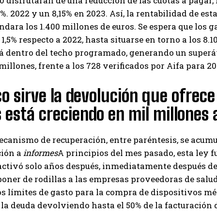
0 disfrutarán de una reducción de las cuotas a pagar, 
I've read and accept the
Privacy Policy
.
8%. 2022 y un 8,15% en 2023. Así, la rentabilidad de es
ndara los 1.400 millones de euros. Se espera que los 
 1,5% respecto a 2022, hasta situarse en torno a los 8.1
Izer
 dentro del techo programado, generando un superáv
millones, frente a los 728 verificados por Aifa para 20
o sirve la devolución que ofrece 
 está creciendo en mil millones 
mecanismo de recuperación, entre paréntesis, se acu
ción a
informes
A principios del mes pasado, esta ley f
activó solo años después, inmediatamente después de s
poner de rodillas a las empresas proveedoras de salu
s límites de gasto para la compra de dispositivos m
 la deuda devolviendo hasta el 50% de la facturación 