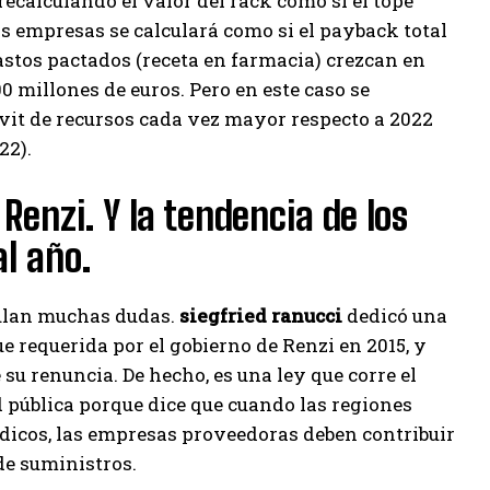
recalculando el valor del rack como si el tope
tas empresas se calculará como si el payback total
gastos pactados (receta en farmacia) crezcan en
00 millones de euros. Pero en este caso se
it de recursos cada vez mayor respecto a 2022
22).
Renzi. Y la tendencia de los
al año.
mulan muchas dudas.
siegfried ranucci
dedicó una
ue requerida por el gobierno de Renzi en 2015, y
u renuncia. De hecho, es una ley que corre el
d pública porque dice que cuando las regiones
édicos, las empresas proveedoras deben contribuir
de suministros.