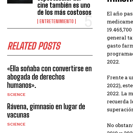
cine también es uno
de los más costosos
El año pas
medicament
ENTRETENIMIENTO
19.465,700
general ta
RELATED POSTS
gasto farm
programado
2022.
«Ella soñaba con convertirse en
abogada de derechos
Frente a u
humanos».
2022), est
2022. La m
SCIENCE
recuerda I
Rávena, gimnasio en lugar de
superació
vacunas
SCIENCE
No obstant