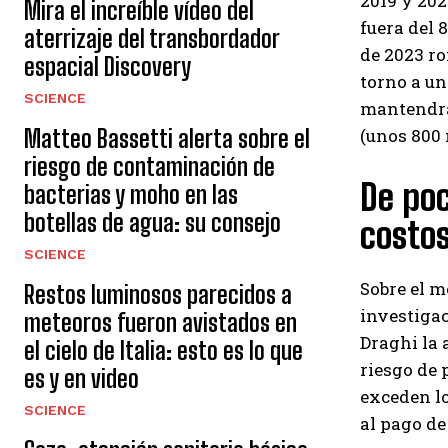
2019 y 202
Mira el increíble vídeo del
fuera del 
aterrizaje del transbordador
de 2023 ro
espacial Discovery
torno a un
SCIENCE
mantendrá
Matteo Bassetti alerta sobre el
(unos 800 
riesgo de contaminación de
De poc
bacterias y moho en las
botellas de agua: su consejo
costos
SCIENCE
Sobre el 
Restos luminosos parecidos a
investiga
meteoros fueron avistados en
Draghi la 
el cielo de Italia: esto es lo que
riesgo de 
es y en video
exceden lo
SCIENCE
al pago de