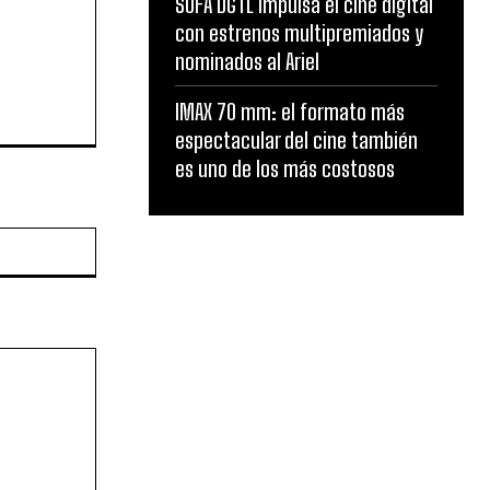
SOFA DGTL impulsa el cine digital
con estrenos multipremiados y
nominados al Ariel
IMAX 70 mm: el formato más
espectacular del cine también
es uno de los más costosos
Website: