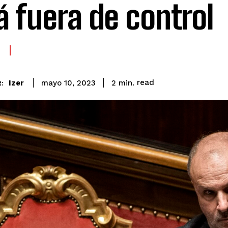
á fuera de control
read
Izer
2
min.
mayo 10, 2023
: