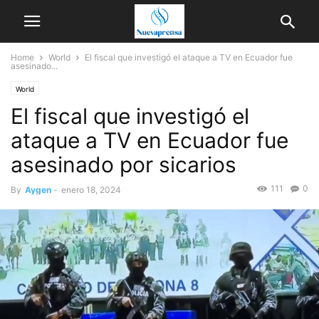
Home
World
El fiscal que investigó el ataque a TV en Ecuador fue
asesinado...
World
El fiscal que investigó el
ataque a TV en Ecuador fue
asesinado por sicarios
111
0
By
Aygen
-
enero 18, 2024