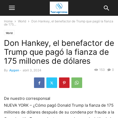
Home
World
Don Hankey, el benefactor de Trump que pagó la fianza
de 175...
World
Don Hankey, el benefactor de
Trump que pagó la fianza de
175 millones de dólares
153
0
By
Aygen
-
abril 3, 2024
De nuestro corresponsal
NUEVA YORK – ¿Cómo pagó Donald Trump la fianza de 175
millones de dólares después de su condena por fraude a la