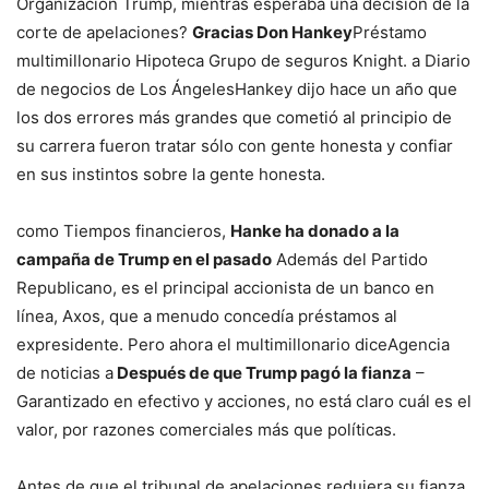
Organización Trump, mientras esperaba una decisión de la
corte de apelaciones?
Gracias Don Hankey
Préstamo
multimillonario
Hipoteca
Grupo de seguros Knight. a
Diario
de negocios de Los Ángeles
Hankey dijo hace un año que
los dos errores más grandes que cometió al principio de
su carrera fueron tratar sólo con gente honesta y confiar
en sus instintos sobre la gente honesta.
como
Tiempos financieros
,
Hanke ha donado a la
campaña de Trump en el pasado
Además del Partido
Republicano, es el principal accionista de un banco en
línea, Axos, que a menudo concedía préstamos al
expresidente. Pero ahora el multimillonario dice
Agencia
de noticias
a
Después de que Trump pagó la fianza
–
Garantizado en efectivo y acciones, no está claro cuál es el
valor, por razones comerciales más que políticas.
Antes de que el tribunal de apelaciones redujera su fianza