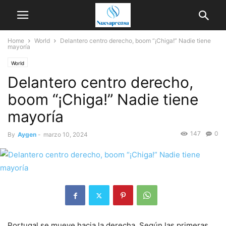
Home
World
Delantero centro derecho, boom “¡Chiga!” Nadie tiene
mayoría
World
Delantero centro derecho,
boom “¡Chiga!” Nadie tiene
mayoría
147
0
By
Aygen
-
marzo 10, 2024
Portugal se mueve hacia la derecha. Según las primeras