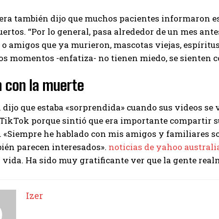
ra también dijo que muchos pacientes informaron est
ertos. “Por lo general, pasa alrededor de un mes ante
 o amigos que ya murieron, mascotas viejas, espíritus,
sos momentos -enfatiza- no tienen miedo, se sienten
n con la muerte
ijo que estaba «sorprendida» cuando sus videos se v
I WANT IN
 TikTok porque sintió que era importante compartir 
I've read and accept the
Privacy Policy
.
. «Siempre he hablado con mis amigos y familiares so
bién parecen interesados».
noticias de yahoo australi
a vida. Ha sido muy gratificante ver que la gente rea
Izer
Izer