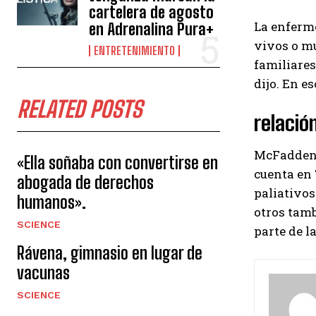
cartelera de agosto
La enferme
en Adrenalina Pura+
vivos o mu
ENTRETENIMIENTO
familiares
dijo. En e
RELATED POSTS
relació
McFadden d
«Ella soñaba con convertirse en
cuenta en
abogada de derechos
paliativos
humanos».
otros tam
SCIENCE
parte de l
Rávena, gimnasio en lugar de
vacunas
SCIENCE