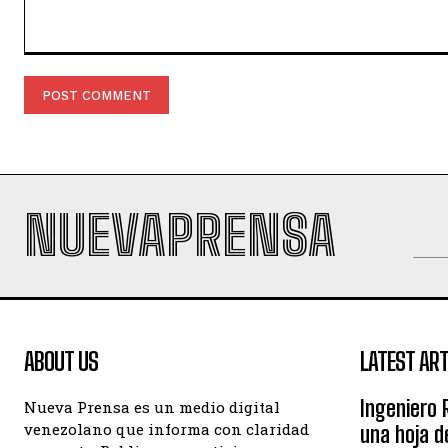
Comment:
NUEVAPRENSA
ABOUT US
LATEST ART
Ingeniero 
Nueva Prensa es un medio digital
venezolano que informa con claridad
una hoja d