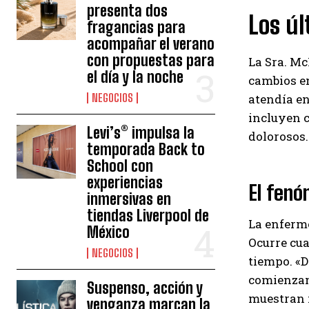
presenta dos
Los ú
fragancias para
acompañar el verano
con propuestas para
La Sra. Mc
el día y la noche
cambios en
NEGOCIOS
atendía en
incluyen c
Levi’s® impulsa la
dolorosos.
temporada Back to
School con
experiencias
El fenó
inmersivas en
tiendas Liverpool de
La enferm
México
Ocurre cua
NEGOCIOS
tiempo. «D
comienzan
Suspenso, acción y
muestran m
venganza marcan la