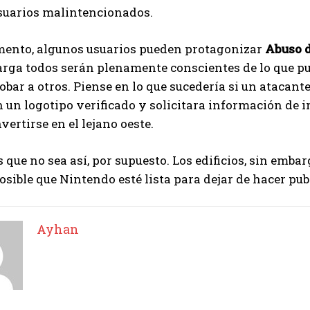
usuarios malintencionados.
I've read and accept the
Privacy Policy
.
mento, algunos usuarios pueden protagonizar
Abuso 
larga todos serán plenamente conscientes de lo que 
Ayhan
obar a otros. Piense en lo que sucedería si un atacant
n un logotipo verificado y solicitara información de i
vertirse en el lejano oeste.
que no sea así, por supuesto. Los edificios, sin emba
posible que Nintendo esté lista para dejar de hacer pu
Ayhan