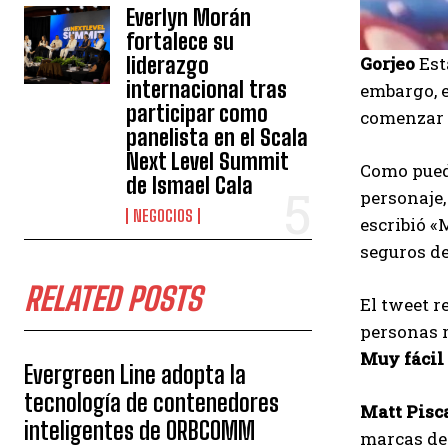
Everlyn Morán
fortalece su
liderazgo
Gorjeo
Est
internacional tras
embargo, e
participar como
comenzar 
panelista en el Scala
Next Level Summit
Como puede
de Ismael Cala
personaje,
NEGOCIOS
escribió «
seguros de
RELATED POSTS
El tweet r
personas r
Muy fácil
Evergreen Line adopta la
tecnología de contenedores
Matt Pisc
inteligentes de ORBCOMM
marcas de 