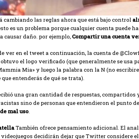
á cambiando las reglas ahora que está bajo control
al
sto es un problema porque cualquier cuenta puede ha
a causar daño. por ejemplo,
Compartir una cuenta ver
 ver en el tweet a continuación, la cuenta de @Clow
 obtuvo el logo verificado (que generalmente se usa p
Mammia Mia» y luego la palabra con la N (no escribir
 que entenderás de qué se trata).
ecibió una gran cantidad de respuestas, compartidos 
acistas sino de personas que entendieron el punto de 
 de mal uso
.
atella
También ofrece pensamiento adicional. El anal
videojuegos decidirán dejar que Twitter considere el
I WANT IN