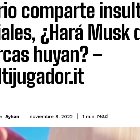
io comparte insul
iales, ¿Hará Musk 
cas huyan? –
tijugador.it
read
Ayhan
1
min.
noviembre 8, 2022
: