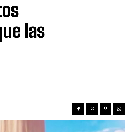
tos
que las