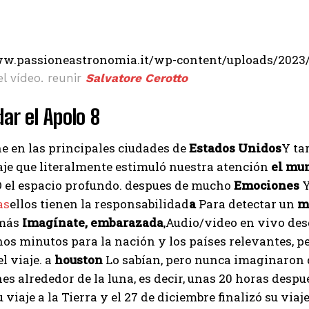
ww.passioneastronomia.it/wp-content/uploads/2023
el vídeo. reunir
Salvatore Cerotto
dar el Apolo 8
e en las principales ciudades de
Estados Unidos
Y ta
aje que literalmente estimuló nuestra atención
el mu
 el espacio profundo. despues de mucho
Emociones
Y
as
ellos tienen la responsabilidad
a
Para detectar un
m
amás
Imagínate, embarazada
,Audio/video en vivo desd
os minutos para la nación y los países relevantes, p
l viaje. a
houston
Lo sabían, pero nunca imaginaron q
es alrededor de la luna, es decir, unas 20 horas desp
viaje a la Tierra y el 27 de diciembre finalizó su viaje