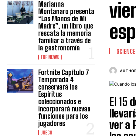
vie
Marianna
Montanaro presenta
“Las Manos de Mi
esp
Madre”, un libro que
rescata la memoria
familiar a través de
la gastronomía
SCIENCE
TOP NEWS
Fortnite Capítulo 7
AUTHOR
Temporada 4
conservará los
Espíritus
El 15 
coleccionados e
incorporará nuevas
llevar
funciones para los
ver a 
jugadores
JUEGO