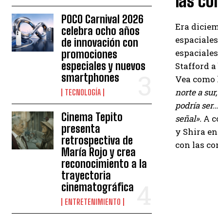
las co
POCO Carnival 2026
Era diciem
celebra ocho años
espaciales
de innovación con
espaciales
promociones
especiales y nuevos
Stafford a
smartphones
Vea como 
norte a sur
TECNOLOGÍA
podría ser…
Cinema Tepito
señal».
A c
presenta
y Shira e
retrospectiva de
con las c
María Rojo y crea
reconocimiento a la
trayectoria
cinematográfica
ENTRETENIMIENTO