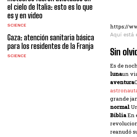
el cielo de Italia: esto es lo que
es y en video
SCIENCE
https://w
Aquí está 
Gaza: atención sanitaria básica
para los residentes de la Franja
Sin olvi
SCIENCE
Es de noch
luna
un vi
aventura
O
astronaut
grande j
normal
Un
Biblia
En e
revolucion
reanudó su 