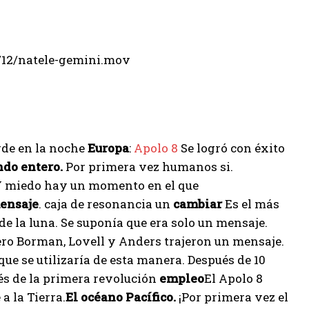
/12/natele-gemini.mov
rde en la noche
Europa
:
Apolo 8
Se logró con éxito
ndo entero.
Por primera vez humanos si.
 miedo hay un momento en el que
ensaje
. caja de resonancia un
cambiar
Es el más
e la luna. Se suponía que era solo un mensaje.
ero Borman, Lovell y Anders trajeron un mensaje.
ue se utilizaría de esta manera. Después de 10
ués de la primera revolución
empleo
El Apolo 8
 a la Tierra.
El océano Pacífico.
¡Por primera vez el