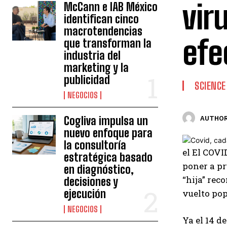
vir
McCann e IAB México
identifican cinco
macrotendencias
efe
que transforman la
industria del
marketing y la
publicidad
SCIENCE
NEGOCIOS
Cogliva impulsa un
AUTHOR
nuevo enfoque para
la consultoría
el
El COVI
estratégica basado
poner a pr
en diagnóstico,
“hija” rec
decisiones y
ejecución
vuelto pop
NEGOCIOS
Ya el 14 d