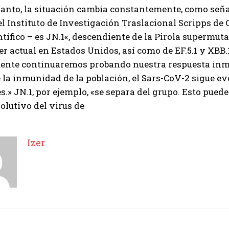
anto, la situación cambia constantemente, como señal
el Instituto de Investigación Traslacional Scripps de 
ntífico – es
JN.1
«, descendiente de la Pirola supermuta
der actual en Estados Unidos, así como de EF.5.1 y XBB.1
ente continuaremos probando nuestra respuesta in
 la inmunidad de la población, el Sars-CoV-2 sigue e
.» JN.1, por ejemplo, «se separa del grupo. Esto pue
olutivo del virus
de
Izer
I WANT IN
I've read and accept the
Privacy Policy
.