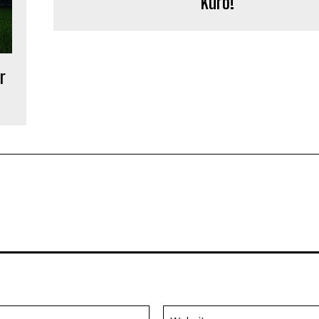
Kuro!
r
Email:*