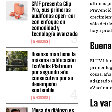
CMF presenta Clip
últimas pr
Pro, sus primeros
Prevenció
audífonos open-ear
crecimient
con enfoque en
sólo detrá
comodidad y
haya prod
tecnología avanzada
NEGOCIOS
Buenas
Hisense mantiene la
máxima calificación
El HV.1 f
EcoVadis Platinum
primer lug
por segundo año
cosas, añ
consecutivo por su
adaptado a
desempeño
«Vacúnate
sostenible
NEGOCIOS
La var
Mesa de diálogo es