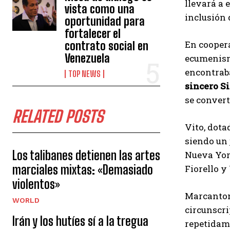
llevará a 
vista como una
inclusión 
oportunidad para
fortalecer el
En coopera
contrato social en
Venezuela
ecumenismo
encontraba
TOP NEWS
sincero
Si
se convert
RELATED POSTS
Vito, dota
siendo un 
Los talibanes detienen las artes
Nueva Yor
marciales mixtas: «Demasiado
Fiorello y
violentos»
Marcantoni
WORLD
circunscri
Irán y los hutíes sí a la tregua
repetidam