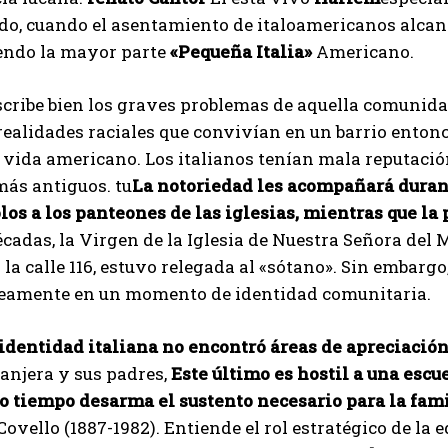
do, cuando el asentamiento de italoamericanos alcanz
endo la mayor parte
«Pequeña Italia»
Americano.
cribe bien los graves problemas de aquella comunidad
realidades raciales que convivían en un barrio entonc
vida americano. Los italianos tenían mala reputació
más antiguos. tu
La notoriedad les acompañará durant
os a los panteones de las iglesias, mientras que la 
cadas, la Virgen de la Iglesia de Nuestra Señora del 
la calle 116, estuvo relegada al «sótano». Sin embargo
eamente en un momento de identidad comunitaria.
 identidad italiana no encontró áreas de apreciació
ranjera y sus padres,
Este último es hostil a una esc
o tiempo desarma el sustento necesario para la fami
ovello (1887-1982). Entiende el rol estratégico de la 