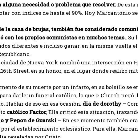
n alguna necesidad o problema que resolver.
De esta 
otar con índices de hasta el 90%. Hoy Marcantonio se 
Aygen
de la caza de brujas, también fue considerado comun
neó con los propios comunistas en muchos temas.
. Su
idos diferentes e incluso ganar, en la misma vuelta e
Republicano.
a ciudad de Nueva York nombró una intersección en Ha
16th Street, en su honor, en el lugar donde realizó mít
mento de su muerte por un infarto, en su bolsillo se e
 para darle un funeral católico, lo que D. Church negó.
. Hablar de eso en esa ocasión.
dia de dorothy
– Com
to
católico
Factor
; Ella criticó esta situación, trazan
o y Pepon de Guarski
– En ese momento también era
por el establecimiento eclesiástico. Para ella, Marc
ia reveladas por Cristo.