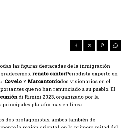
odas las figuras destacadas de la inmigración
 agradecemos.
renato cantor
Periodista experto en
»:
Covelo
Y
Marcantonio
dos visionarios en el
mportantes que no han renunciado a su pueblo. El
reunión
di Rimini 2023, organizado por la
s principales plataformas en línea.
 los dos protagonistas, ambos también de
mente la región oriental, en la primera mitad del