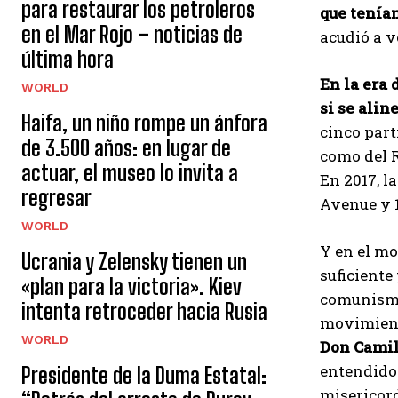
para restaurar los petroleros
que tenía
en el Mar Rojo – noticias de
acudió a v
última hora
En la era 
WORLD
si se ali
Haifa, un niño rompe un ánfora
cinco part
de 3.500 años: en lugar de
como del 
actuar, el museo lo invita a
En 2017, l
regresar
Avenue y 1
WORLD
Y en el mo
Ucrania y Zelensky tienen un
suficiente
«plan para la victoria». Kiev
comunismo
intenta retroceder hacia Rusia
movimien
WORLD
Don Camil
entendido 
Presidente de la Duma Estatal:
misericord