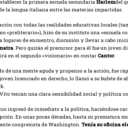
establecer la primera escuela secundaria
Harlem
del q
de la lengua italiana entre las materias impartidas.
ción con todas las realidades educativas locales (tam
 «preliterario»), hizo de su instituto una «escuela c
 lugares de encuentro, discusión y llevar a cabo inici
natra
. Pero quizás el precursor para él fue un joven d
irá en el segundo «visionario» en contar
Cantor
.
do de una mente aguda y propenso a la acción, fue r
joven licenciado en derecho, lo llamó a su bufete de 
k.
 Vito tenían una clara sensibilidad social y política
o ingresó de inmediato a la política, haciéndose carg
I WANT IN
pción. En unas pocas décadas, hasta su prematura muer
ente congresista de Washington.
Tenía su oficina el
I've read and accept the
Privacy Policy
.