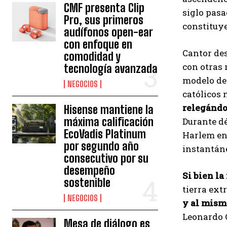
CMF presenta Clip
siglo pasa
Pro, sus primeros
constituy
audífonos open-ear
con enfoque en
Cantor des
comodidad y
con otras 
tecnología avanzada
modelo de 
NEGOCIOS
católicos 
relegándol
Hisense mantiene la
máxima calificación
Durante dé
EcoVadis Platinum
Harlem en 
por segundo año
instantán
consecutivo por su
desempeño
Si bien la
sostenible
tierra ext
NEGOCIOS
y al mism
Leonardo C
Mesa de diálogo es