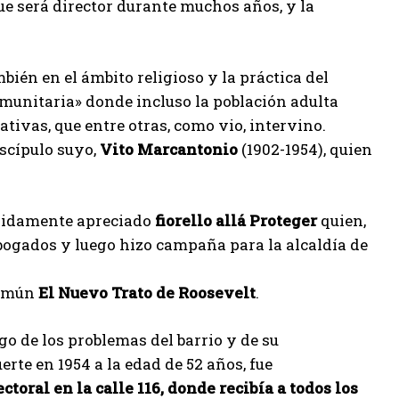
ue será director durante muchos años, y la
bién en el ámbito religioso y la práctica del
omunitaria» donde incluso la población adulta
ativas, que entre otras, como vio, intervino.
iscípulo suyo,
Vito
Marcantonio
(1902-1954), quien
ápidamente apreciado
fiorello
allá
Proteger
quien,
abogados y luego hizo campaña para la alcaldía de
 común
El Nuevo Trato de Roosevelt
.
o de los problemas del barrio y de su
te en 1954 a la edad de 52 años, fue
ectoral en la calle 116, donde recibía a todos los