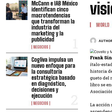
vis
McCann e IAB México
identifican cinco
macrotendencias
que transforman la
WORLD
industria del
marketing y la
publicidad
AUTHOR
NEGOCIOS
Frank Sin
Cogliva impulsa un
ítalo-est
nuevo enfoque para
la consultoría
historia d
estratégica basado
gueto del 
en diagnóstico,
libro se e
decisiones y
Asociación
ejecución
NEGOCIOS
La acción 
ascendenc