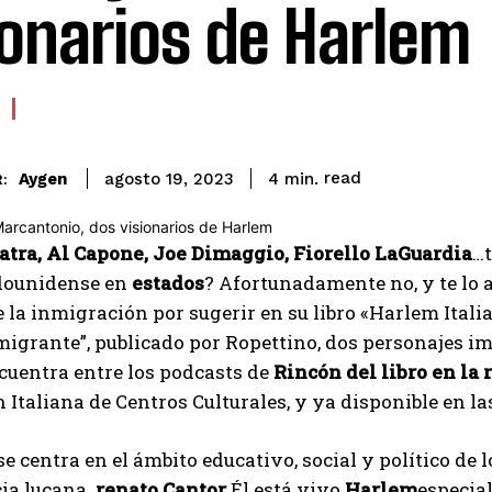
ionarios de Harlem
read
Aygen
4
min.
agosto 19, 2023
:
atra, Al Capone, Joe Dimaggio, Fiorello LaGuardia
…t
adounidense en
estados
? Afortunadamente no, y te lo
e la inmigración por sugerir en su libro «Harlem Italia
migrante”, publicado por Ropettino, dos personajes i
ncuentra entre los podcasts de
Rincón del libro en la 
 Italiana de Centros Culturales, y ya disponible en la
se centra en el ámbito educativo, social y político de
ia lucana.
renato
Cantor
Él está vivo
Harlem
especial