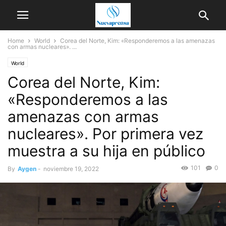
Home
World
Corea del Norte, Kim: «Responderemos a las amenazas
con armas nucleares». ...
World
Corea del Norte, Kim:
«Responderemos a las
amenazas con armas
nucleares». Por primera vez
muestra a su hija en público
101
0
By
Aygen
-
noviembre 19, 2022