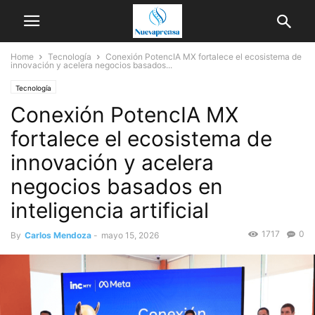
Home
Tecnología
Conexión PotencIA MX fortalece el ecosistema de
innovación y acelera negocios basados...
Tecnología
Conexión PotencIA MX
fortalece el ecosistema de
innovación y acelera
negocios basados en
inteligencia artificial
1717
0
By
Carlos Mendoza
-
mayo 15, 2026