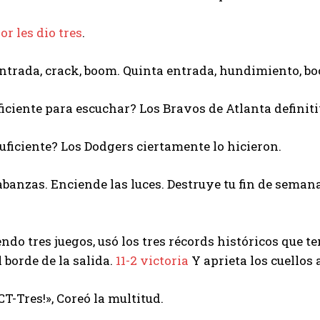
I've read and accept the
Privacy Policy
.
or les dio tres
.
trada, crack, boom. Quinta entrada, hundimiento, bo
Arzu
ficiente para escuchar? Los Bravos de Atlanta definit
suficiente? Los Dodgers ciertamente lo hicieron.
abanzas. Enciende las luces. Destruye tu fin de seman
ndo tres juegos, usó los tres récords históricos que t
 borde de la salida.
11-2 victoria
Y aprieta los cuellos 
CT-Tres!», Coreó la multitud.