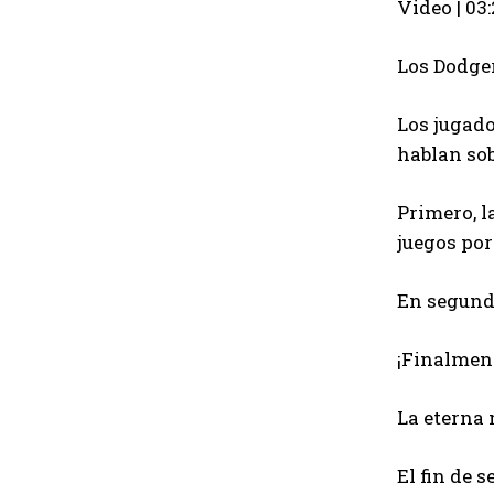
Video | 03
Los Dodger
Los jugado
hablan sob
Primero, l
juegos por
En segundo
¡Finalment
La eterna 
El fin de 