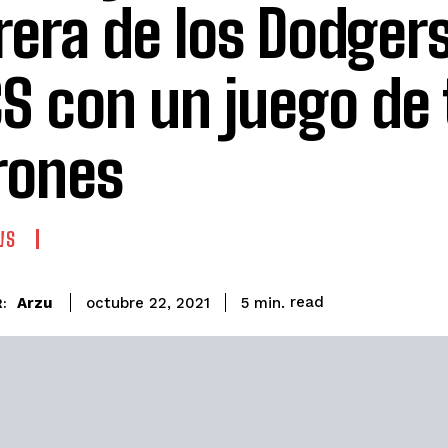
rera de los Dodgers
S con un juego de 
rones
WS
read
Arzu
5
min.
octubre 22, 2021
: