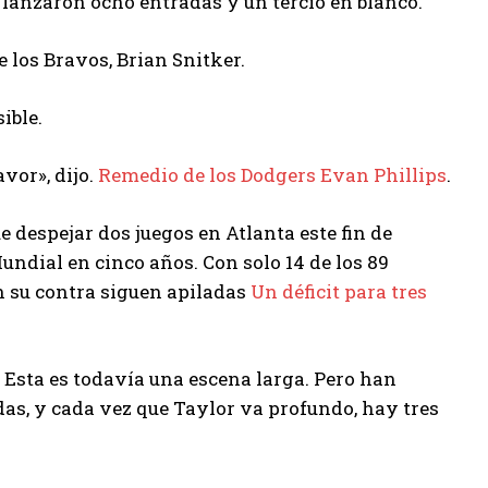
 lanzaron ocho entradas y un tercio en blanco.
 los Bravos, Brian Snitker.
ible.
vor», dijo.
Remedio de los Dodgers Evan Phillips
.
 despejar dos juegos en Atlanta este fin de
ndial en cinco años. Con solo 14 de los 89
en su contra siguen apiladas
Un déficit para tres
 Esta es todavía una escena larga. Pero han
as, y cada vez que Taylor va profundo, hay tres