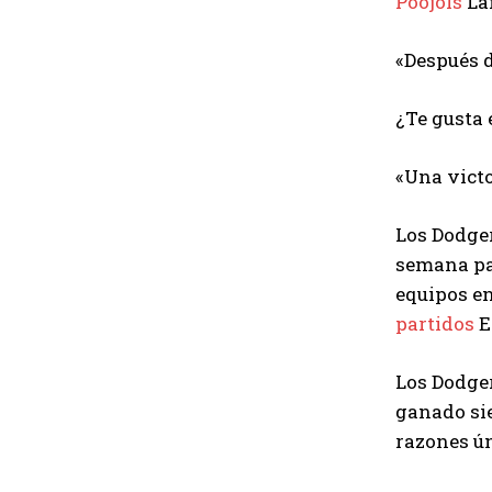
Poojols
Lan
«Después d
¿Te gusta 
«Una victo
Los Dodger
semana par
equipos en
partidos
E
Los Dodger
ganado sie
razones ún