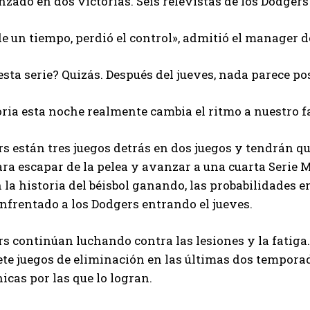
zado en dos victorias. Seis relevistas de los Dodgers
e un tiempo, perdió el control», admitió el manager de
esta serie? Quizás. Después del jueves, nada parece pos
ria esta noche realmente cambia el ritmo a nuestro fa
s están tres juegos detrás en dos juegos y tendrán que
a escapar de la pelea y avanzar a una cuarta Serie Mu
 la historia del béisbol ganando, las probabilidades 
nfrentado a los Dodgers entrando el jueves.
s continúan luchando contra las lesiones y la fatiga.
te juegos de eliminación en las últimas dos temporad
icas por las que lo logran.