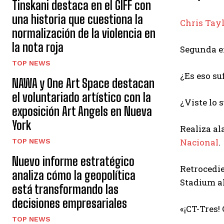
Tinskani destaca en el GIFF con
una historia que cuestiona la
Chris Tayl
normalización de la violencia en
la nota roja
Segunda en
TOP NEWS
¿Es eso su
NAWA y One Art Space destacan
el voluntariado artístico con la
¿Viste lo 
exposición Art Angels en Nueva
York
Realiza al
Nacional
.
TOP NEWS
Nuevo informe estratégico
Retrocedie
analiza cómo la geopolítica
Stadium al
está transformando las
decisiones empresariales
«¡CT-Tres! 
TOP NEWS