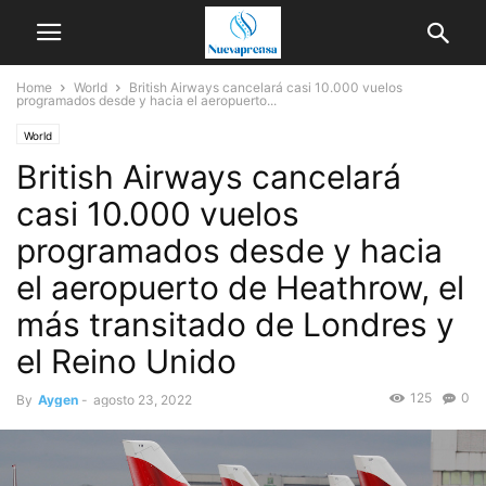
Home
World
British Airways cancelará casi 10.000 vuelos
programados desde y hacia el aeropuerto...
World
British Airways cancelará
casi 10.000 vuelos
programados desde y hacia
el aeropuerto de Heathrow, el
más transitado de Londres y
el Reino Unido
125
0
By
Aygen
-
agosto 23, 2022