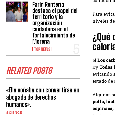
conducir 
Farid Rentería
destaca el papel del
Para evita
territorio y la
niveles d
organización
ciudadana en el
¿Qué c
fortalecimiento de
Morena
calorí
TOP NEWS
el
Los car
Ey
Todos 
RELATED POSTS
evitando s
estado de
«Ella soñaba con convertirse en
Algunas s
abogada de derechos
pollo, lác
humanos».
espinaca,
SCIENCE