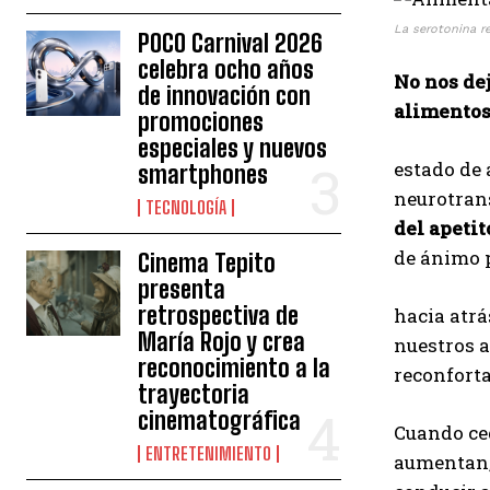
La serotonina r
POCO Carnival 2026
celebra ocho años
No nos dej
de innovación con
alimento
promociones
especiales y nuevos
estado de
smartphones
neurotrans
TECNOLOGÍA
del apetit
de ánimo p
Cinema Tepito
presenta
retrospectiva de
hacia atr
María Rojo y crea
nuestros a
reconocimiento a la
reconforta
trayectoria
cinematográfica
Cuando ced
ENTRETENIMIENTO
aumentan,