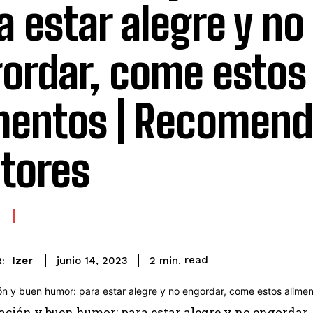
a estar alegre y no
ordar, come estos
mentos | Recomend
tores
read
Izer
2
min.
junio 14, 2023
: