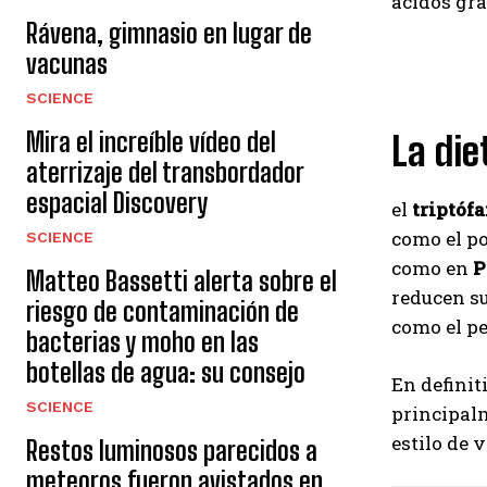
ácidos gr
Rávena, gimnasio en lugar de
vacunas
SCIENCE
Mira el increíble vídeo del
La die
aterrizaje del transbordador
espacial Discovery
el
triptóf
como el po
SCIENCE
como en
P
Matteo Bassetti alerta sobre el
reducen s
riesgo de contaminación de
como el pe
bacterias y moho en las
botellas de agua: su consejo
En definit
SCIENCE
principal
estilo de 
Restos luminosos parecidos a
meteoros fueron avistados en