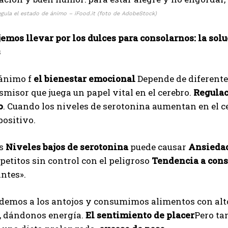
egula el estado de ánimo – iFood.it (foto de AdobeStock)
emos llevar por los dulces para consolarnos: la sol
s
 ánimo f
el bienestar emocional
Depende de diferentes
misor que juega un papel vital en el cerebro.
Regulac
o
. Cuando los niveles de serotonina aumentan en el c
ositivo.
ás
Niveles bajos de serotonina
puede causar
Ansiedad
petitos sin control con el peligroso
Tendencia a cons
ntes».
emos a los antojos y consumimos alimentos con alto 
 dándonos energía.
El sentimiento de placer
Pero ta