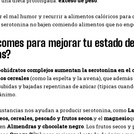
a una dieta prolongada.
exceso de peso
.
r el mal humor y recurrir a alimentos calóricos para 
e serotonina no bajen comiendo alimentos que no eng
omes para mejorar tu estado de
as?
bohidratos complejos aumentan la serotonina en el 
los cereales
(como la espelta y la avena), que además
ubidas y bajadas repentinas de azúcar (típicas cuan
 ánimo.
I WANT IN
ustancias nos ayudan a producir serotonina, como
La
teos, cereales, pescado y frutos secos.
y el
magnesio
q
I've read and accept the
Privacy Policy
.
en
Almendras y chocolate negro
. Los frutos secos 