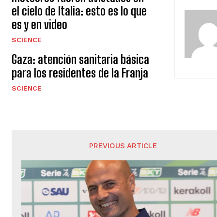
S
el cielo de Italia: esto es lo que
i
es y en video
g
SCIENCE
Gaza: atención sanitaria básica
u
para los residentes de la Franja
e
SCIENCE
l
e
y
PREVIOUS ARTICLE
e
n
d
o