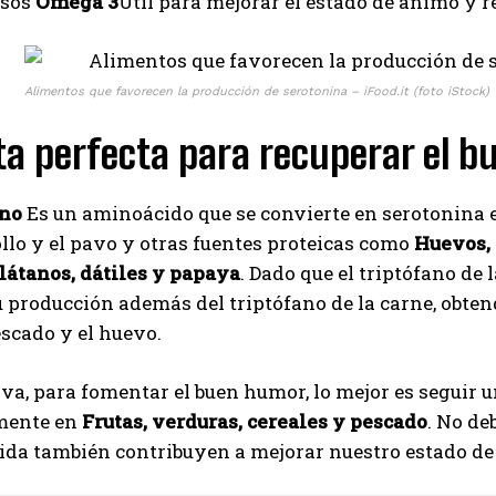
asos
Omega 3
Útil para mejorar el estado de ánimo y 
Izer
Alimentos que favorecen la producción de serotonina – iFood.it (foto iStock)
ta perfecta para recuperar el 
ano
Es un aminoácido que se convierte en serotonina e
llo y el pavo y otras fuentes proteicas como
Huevos, 
látanos, dátiles y papaya
. Dado que el triptófano de
u producción además del triptófano de la carne, obt
scado y el huevo.
iva, para fomentar el buen humor, lo mejor es seguir 
mente en
Frutas, verduras, cereales y pescado
. No de
vida también contribuyen a mejorar nuestro estado d