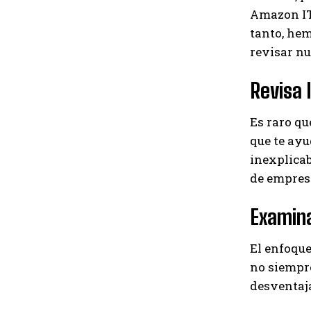
Amazon IT,
tanto, hem
revisar nu
Revisa 
Es raro qu
que te ayu
inexplica
de empresa
Examina
El enfoque
no siempre
desventaja