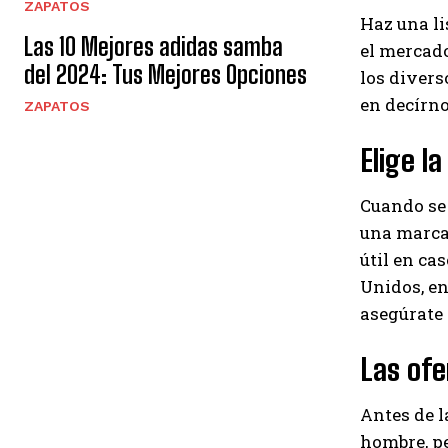
ZAPATOS
Haz una li
Las 10 Mejores adidas samba
el mercado
del 2024: Tus Mejores Opciones
los divers
en decírno
ZAPATOS
Elige l
Cuando se 
una marca 
útil en ca
Unidos, en 
asegúrate d
Las ofe
Antes de l
hombre, pe