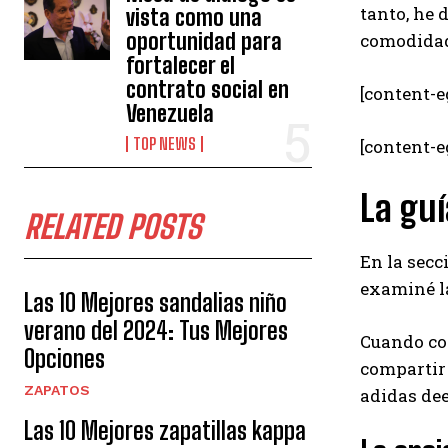
tanto, he 
vista como una
oportunidad para
comodidad,
fortalecer el
contrato social en
[content-e
Venezuela
TOP NEWS
[content-
La guí
RELATED POSTS
En la secc
examiné l
Las 10 Mejores sandalias niño
verano del 2024: Tus Mejores
Cuando co
Opciones
compartir 
ZAPATOS
adidas de
Las 10 Mejores zapatillas kappa