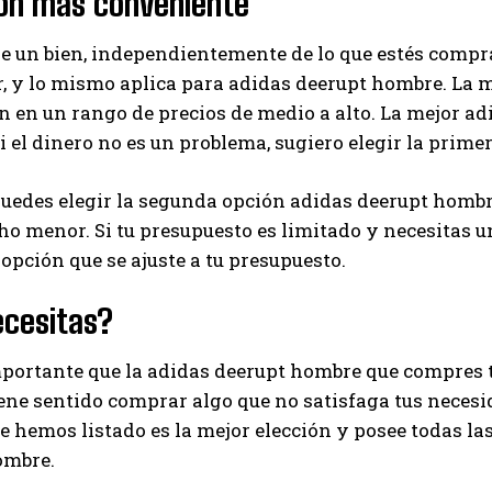
ión más conveniente
I've read and accept the
Privacy Policy
.
de un bien, independientemente de lo que estés compr
, y lo mismo aplica para adidas deerupt hombre. La 
 en un rango de precios de medio a alto. La mejor ad
Ayhan
Si el dinero no es un problema, sugiero elegir la prime
edes elegir la segunda opción adidas deerupt hombre.
o menor. Si tu presupuesto es limitado y necesitas 
 opción que se ajuste a tu presupuesto.
ecesitas?
portante que la adidas deerupt hombre que compres t
iene sentido comprar algo que no satisfaga tus necesi
 hemos listado es la mejor elección y posee todas las
ombre.