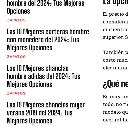
La opc
hombre del 2024: Tus Mejores
Opciones
El precio 
ZAPATOS
considerar
encuentran
Las 10 Mejores carteras hombre
superior. 
con monedero del 2024: Tus
Mejores Opciones
También pu
ZAPATOS
costo much
Las 10 Mejores chanclas
elegir una
hombre adidas del 2024: Tus
¿Qué n
Mejores Opciones
ZAPATOS
Es muy im
Las 10 Mejores chanclas mujer
todo, no t
modelo que
verano 2019 del 2024: Tus
deerupt h
Mejores Opciones