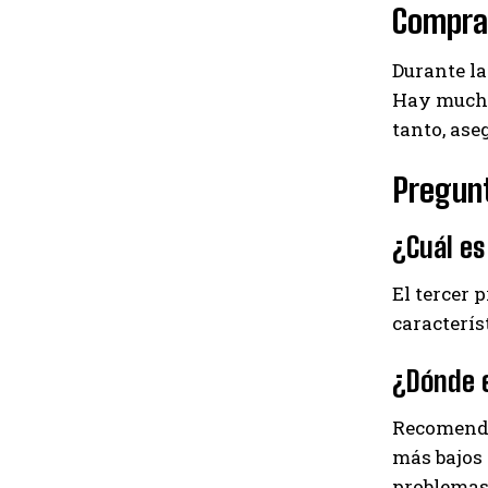
Compra
Durante la
Hay mucho
tanto, ase
Pregun
¿Cuál e
El tercer 
caracterís
¿Dónde e
Recomenda
más bajos 
problemas