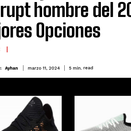
rupt hombre del 2
ores Opciones
S
read
Ayhan
5
min.
marzo 11, 2024
: