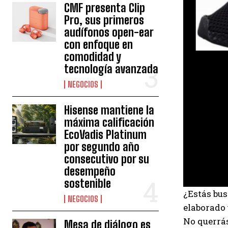
CMF presenta Clip
Pro, sus primeros
audífonos open-ear
con enfoque en
comodidad y
tecnología avanzada
NEGOCIOS
Hisense mantiene la
máxima calificación
EcoVadis Platinum
por segundo año
consecutivo por su
desempeño
sostenible
¿Estás bus
NEGOCIOS
elaborado 
No querrá
Mesa de diálogo es