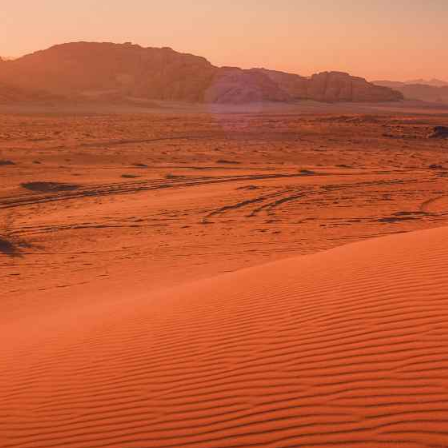
I've read and accept the
Privacy Policy
.
Izer