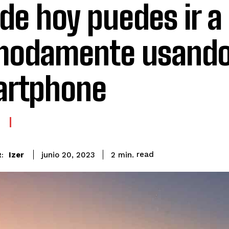
de hoy puedes ir a
odamente usando
artphone
read
Izer
2
min.
junio 20, 2023
: