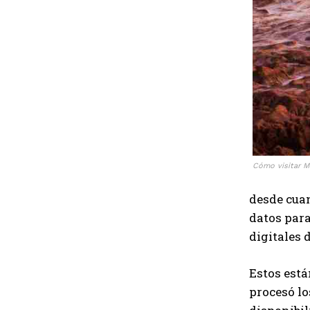
Cómo visitar Ma
desde cu
datos par
digitales 
Estos está
procesó lo