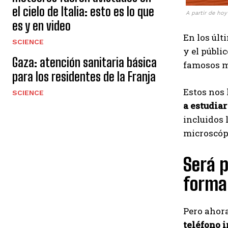
el cielo de Italia: esto es lo que
A partir de hoy 
es y en video
En los últ
SCIENCE
y el públi
Gaza: atención sanitaria básica
famosos me
para los residentes de la Franja
Estos nos 
SCIENCE
a estudiar
incluidos 
microscópi
Será p
forma
Pero ahora
teléfono 