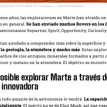
es posible vivir en Marte sin ir al espacio – Internet.tuttogratis.it
imos años, las exploraciones en Marte han atraído un 
co en general.
Se han enviado muchos Rovers en los ú
ncionamos Sojourner, Spirit, Opportunity, Curiosity
han ayudado a comprender más sobre la superficie y 
 la geología, la atmósfera y mucho más
. Estas expl
lechos de ríos antiguos, minerales formados a partir
cos y metano en la atmósfera. El objetivo es encontr
osible explorar Marte a través de
 innovadora
 todo amante de la astronomía lo tendrá.
La capacid
inteligente
. El mérito no es de Elon Musk, así que ve