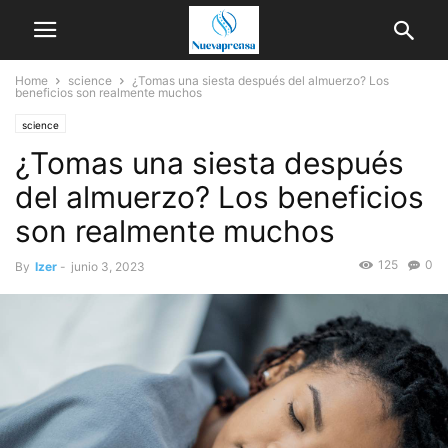
Home
science
¿Tomas una siesta después del almuerzo? Los
beneficios son realmente muchos
science
¿Tomas una siesta después
del almuerzo? Los beneficios
son realmente muchos
125
0
By
Izer
-
junio 3, 2023