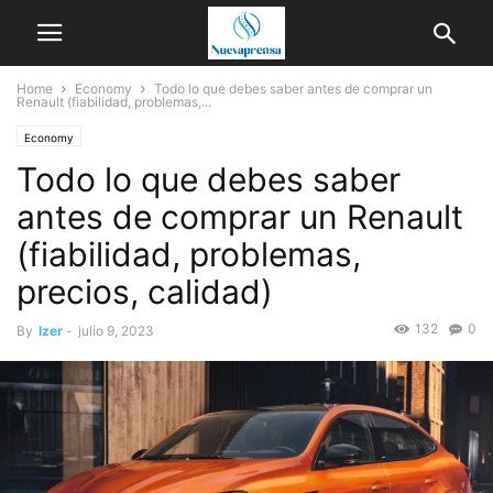
Home
Economy
Todo lo que debes saber antes de comprar un
Renault (fiabilidad, problemas,...
Economy
Todo lo que debes saber
antes de comprar un Renault
(fiabilidad, problemas,
precios, calidad)
132
0
By
Izer
-
julio 9, 2023