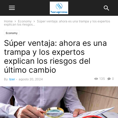
Home
Economy
Súper ventaja: ahora es una trampa y los expertos
explican los riesgos...
Economy
Súper ventaja: ahora es una
trampa y los expertos
explican los riesgos del
último cambio
135
0
By
Izer
-
agosto 20, 2024