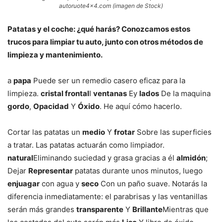
autoruote4x4.com (imagen de Stock)
Patatas y el coche: ¿qué harás? Conozcamos estos
trucos para limpiar tu auto, junto con otros métodos de
limpieza y mantenimiento.
a
papa
Puede ser un remedio casero eficaz para la
limpieza.
cristal frontal
I
ventanas
Ey
lados
De la maquina
gordo
,
Opacidad
Y
Óxido
. He aquí cómo hacerlo.
Cortar las patatas un
medio
Y
frotar
Sobre las superficies
a tratar. Las patatas actuarán como limpiador.
natural
Eliminando suciedad y grasa gracias a él
almidón
;
Dejar
Representar
patatas durante unos minutos, luego
enjuagar
con agua y
seco
Con un paño suave. Notarás la
diferencia inmediatamente: el parabrisas y las ventanillas
serán más grandes
transparente
Y
Brillante
Mientras que