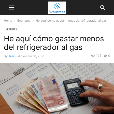
Home
Economy
He aquí cómo gastar menos del refrigerador al gas
Economy
He aquí cómo gastar menos
del refrigerador al gas
106
0
By
Izer
-
diciembre 31, 2021