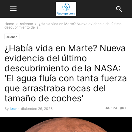
Home
science
¿Había vida en Marte? Nueva evidencia del último
descubrimiento de la...
science
¿Había vida en Marte? Nueva
evidencia del último
descubrimiento de la NASA:
'El agua fluía con tanta fuerza
que arrastraba rocas del
tamaño de coches'
124
0
By
Izer
-
diciembre 26, 2023