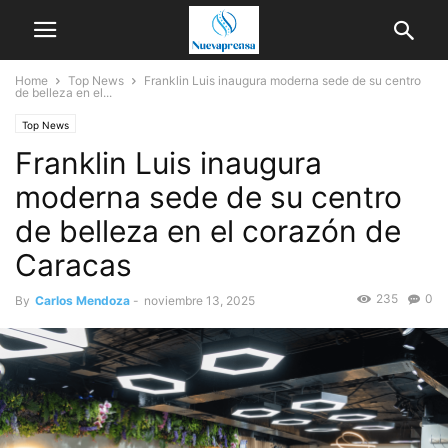
Home
Top News
Franklin Luis inaugura moderna sede de su centro
de belleza en el...
Top News
Franklin Luis inaugura
moderna sede de su centro
de belleza en el corazón de
Caracas
235
0
By
Carlos Mendoza
-
noviembre 13, 2025