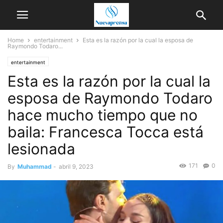
Home
entertainment
Esta es la razón por la cual la esposa de
Raymondo Todaro...
entertainment
Esta es la razón por la cual la
esposa de Raymondo Todaro
hace mucho tiempo que no
baila: Francesca Tocca está
lesionada
171
0
By
Muhammad
-
abril 9, 2023