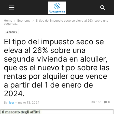
Home
Economy
El tipo del impuesto seco se eleva al 26% sobre una
segunda...
Economy
El tipo del impuesto seco se
eleva al 26% sobre una
segunda vivienda en alquiler,
que es el nuevo tipo sobre las
rentas por alquiler que vence
a partir del 1 de enero de
2024.
156
0
By
Izer
-
mayo 13, 2024