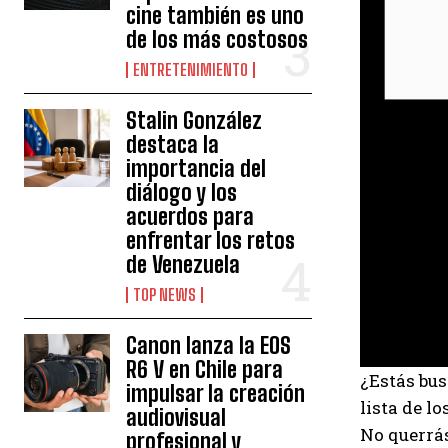
cine también es uno
de los más costosos
ENTRETENIMIENTO
Stalin González
destaca la
importancia del
diálogo y los
acuerdos para
enfrentar los retos
de Venezuela
TOP NEWS
Canon lanza la EOS
R6 V en Chile para
¿Estás bus
impulsar la creación
lista de l
audiovisual
No querrás
profesional y