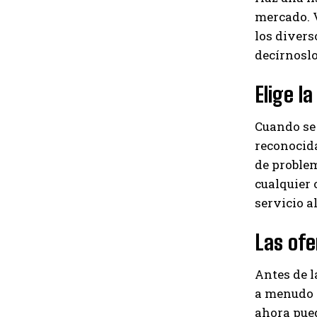
mercado. V
los divers
decírnoslo
Elige l
Cuando se 
reconocida
de problem
cualquier o
servicio al
Las ofe
Antes de l
a menudo h
ahora pued