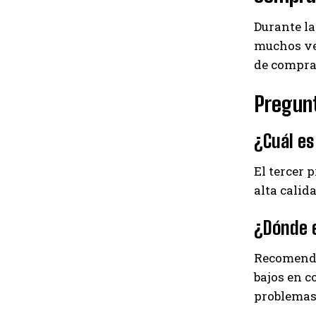
Durante la
muchos ven
de compra
Pregun
¿Cuál es
El tercer 
alta calid
¿Dónde e
Recomenda
bajos en c
problemas