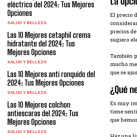
La opc
eléctrico del 2024: Tus Mejores
Opciones
El precio 
considerar
SALUD Y BELLEZA
precios de
Las 10 Mejores cetaphil crema
sugiero el
hidratante del 2024: Tus
Mejores Opciones
También pu
SALUD Y BELLEZA
mucho meno
que se aju
Las 10 Mejores anti ronquido del
2024: Tus Mejores Opciones
¿Qué n
SALUD Y BELLEZA
Es muy imp
Las 10 Mejores colchon
tiene sent
antiescaras del 2024: Tus
que hemos 
Mejores Opciones
SALUD Y BELLEZA
Haz una li