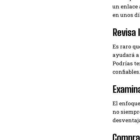
un enlace 
en unos dí
Revisa 
Es raro qu
ayudará a 
Podrías t
confiables
Examina
El enfoque
no siempre
desventaja
Compra