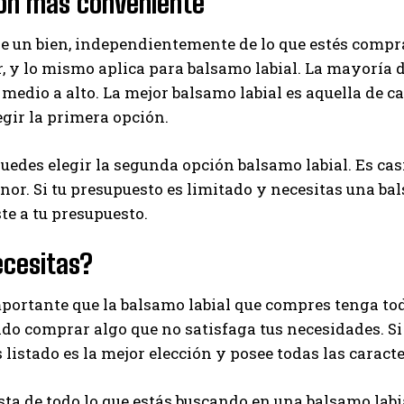
ión más conveniente
I've read and accept the
Privacy Policy
.
de un bien, independientemente de lo que estés compr
, y lo mismo aplica para balsamo labial. La mayoría 
 medio a alto. La mejor balsamo labial es aquella de ca
Ayhan
egir la primera opción.
edes elegir la segunda opción balsamo labial. Es casi
r. Si tu presupuesto es limitado y necesitas una bal
ste a tu presupuesto.
ecesitas?
ortante que la balsamo labial que compres tenga toda
ido comprar algo que no satisfaga tus necesidades. S
listado es la mejor elección y posee todas las caracte
sta de todo lo que estás buscando en una balsamo labi