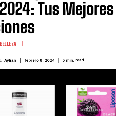
 2024: Tus Mejores
iones
 BELLEZA
read
Ayhan
5
min.
febrero 8, 2024
: