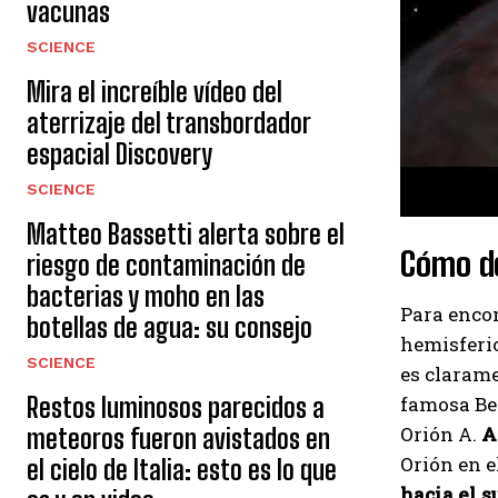
vacunas
SCIENCE
Mira el increíble vídeo del
aterrizaje del transbordador
espacial Discovery
SCIENCE
Matteo Bassetti alerta sobre el
Cómo de
riesgo de contaminación de
bacterias y moho en las
Para encon
botellas de agua: su consejo
hemisferio
SCIENCE
es claramen
Restos luminosos parecidos a
famosa Bet
Orión A.
A
meteoros fueron avistados en
Orión en e
el cielo de Italia: esto es lo que
hacia el 