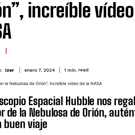
ón”, increíble vídeo
SA
read
Izer
1
min.
enero 7, 2024
:
escopio Espacial Hubble nos regal
or de la Nebulosa de Orión, auté
 buen viaje