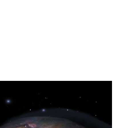
I WANT IN
I've read and accept the
Privacy Policy
.