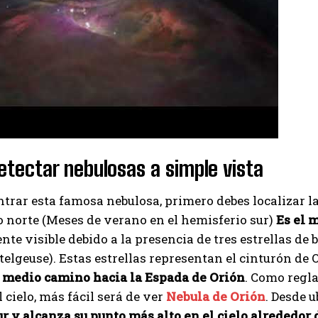
Izer
tectar nebulosas a simple vista
trar esta famosa nebulosa, primero debes localizar la
 norte (Meses de verano en el hemisferio sur)
Es el m
te visible debido a la presencia de tres estrellas de br
elgeuse). Estas estrellas representan el cinturón de 
 medio camino hacia la Espada de Orión
. Como regla
l cielo, más fácil será de ver
Nebula de Orión
. Desde 
sur y alcanza su punto más alto en el cielo alreded