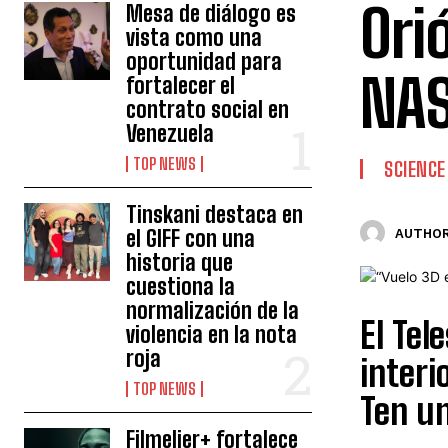
Ori
Mesa de diálogo es
vista como una
oportunidad para
NA
fortalecer el
contrato social en
Venezuela
TOP NEWS
SCIENCE
Tinskani destaca en
el GIFF con una
AUTHOR
historia que
cuestiona la
normalización de la
El Tel
violencia en la nota
roja
interi
TOP NEWS
Ten un
Filmelier+ fortalece