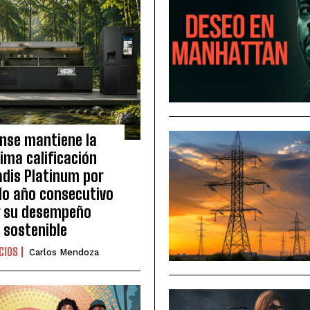
ense mantiene la
ima calificación
dis Platinum por
o año consecutivo
r su desempeño
sostenible
CIOS
Carlos Mendoza