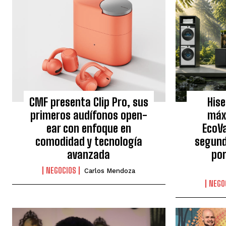
CMF presenta Clip Pro, sus
His
primeros audífonos open-
máx
ear con enfoque en
EcoVa
comodidad y tecnología
segund
avanzada
po
NEGOCIOS
Carlos Mendoza
NEGO