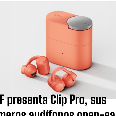
I WANT IN
I've read and accept the
Privacy Policy
.
 presenta Clip Pro, sus
meros audífonos open-ea