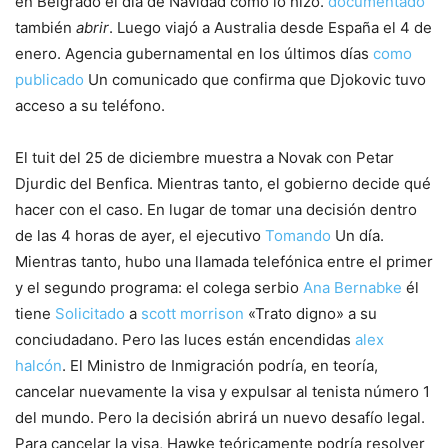
en Belgrado el día de Navidad como lo hizo.
documentado
también
abrir
. Luego viajó a Australia desde España el 4 de
enero. Agencia gubernamental en los últimos días
como
publicado
Un comunicado que confirma que Djokovic tuvo
acceso a su teléfono.
El tuit del 25 de diciembre muestra a Novak con Petar
Djurdic del Benfica. Mientras tanto, el gobierno decide qué
hacer con el caso. En lugar de tomar una decisión dentro
de las 4 horas de ayer, el ejecutivo
Tomando
Un día.
Mientras tanto, hubo una llamada telefónica entre el primer
y el segundo programa: el colega serbio
Ana Bernabke
él
tiene
Solicitado
a
scott morrison
«Trato digno» a su
conciudadano. Pero las luces están encendidas
alex
halcón
. El Ministro de Inmigración podría, en teoría,
cancelar nuevamente la visa y expulsar al tenista número 1
del mundo. Pero la decisión abrirá un nuevo desafío legal.
Para cancelar la visa, Hawke teóricamente podría resolver