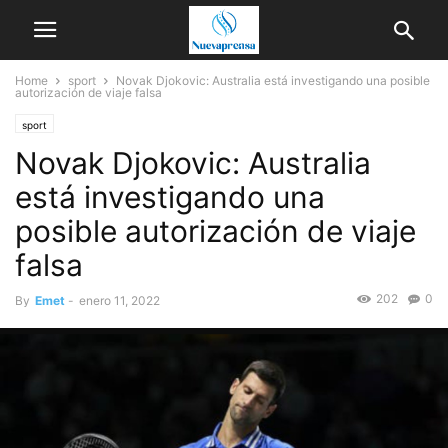
Home
sport
Novak Djokovic: Australia está investigando una posible
autorización de viaje falsa
sport
Novak Djokovic: Australia
está investigando una
posible autorización de viaje
falsa
202
0
By
Emet
-
enero 11, 2022