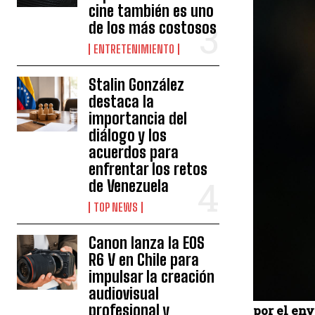
cine también es uno
de los más costosos
ENTRETENIMIENTO
Stalin González
destaca la
importancia del
diálogo y los
acuerdos para
enfrentar los retos
de Venezuela
TOP NEWS
Canon lanza la EOS
R6 V en Chile para
impulsar la creación
audiovisual
profesional y
por el en