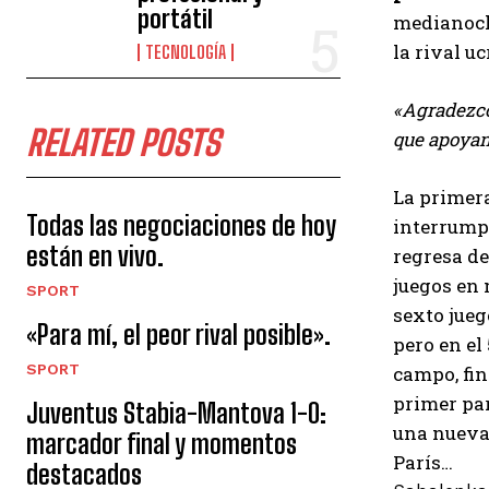
portátil
medianoc
la rival u
TECNOLOGÍA
«Agradezco 
RELATED POSTS
que apoyan
La primera
Todas las negociaciones de hoy
interrump
están en vivo.
regresa de
juegos en 
SPORT
sexto jueg
«Para mí, el peor rival posible».
pero en el
SPORT
campo, fin
primer par
Juventus Stabia-Mantova 1-0:
una nueva 
marcador final y momentos
París…
destacados