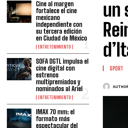
un 
Cine al margen
fortalece el cine
mexicano
Rei
independiente con
su tercera edición
en Ciudad de México
d’It
ENTRETENIMIENTO
SOFA DGTL impulsa el
cine digital con
SPORT
estrenos
multipremiados y
AUTHOR
nominados al Ariel
ENTRETENIMIENTO
IMAX 70 mm: el
formato más
espectacular del