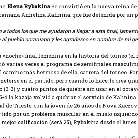
he:
Elena Rybakina
Se convirtió en la nueva reina de
craniana Anhelina Kalinina, que fue detenida por un 
a todos los que me ayudaron a llegar a esta final, lament
 al pueblo ucraniano y les agradezco en nombre de mi ge
I WANT IN
 «noche» final femenina en la historia del torneo (el 
ió varias veces el programa de semifinales masculin
I've read and accept the
Privacy Policy
.
l camino más hermoso de ella. carrera del torneo. Fo
meterse en el partido, pero cuando lo hace, le crea gr
o (3-3) y cuatro puntos de quiebre sin usar en el octa
Emet
 5-4 la kazaja volvió a quebrar el servicio de Kalinina.
al de Trieste, con la joven de 26 años de Nova Kaczo
tido por un problema muscular en el muslo izquierdo
mejor calificación (será 25), Rybakina desde el lunes