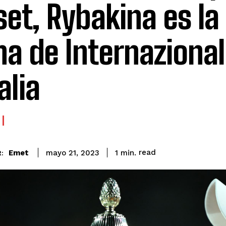
set, Rybakina es la
na de Internazional
alia
read
Emet
1
min.
mayo 21, 2023
: