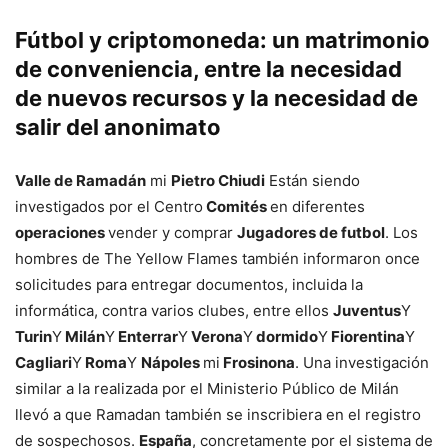
Fútbol y criptomoneda: un matrimonio
de conveniencia, entre la necesidad
de nuevos recursos y la necesidad de
salir del anonimato
Valle de Ramadán
mi
Pietro Chiudi
Están siendo
investigados por el Centro
Comités
en diferentes
operaciones
vender y comprar
Jugadores de futbol
. Los
hombres de The Yellow Flames también informaron once
solicitudes para entregar documentos, incluida la
informática, contra varios clubes, entre ellos
Juventus
Y
Turin
Y
Milán
Y
Enterrar
Y
Verona
Y
dormido
Y
Fiorentina
Y
Cagliari
Y
Roma
Y
Nápoles
mi
Frosinona
. Una investigación
similar a la realizada por el Ministerio Público de Milán
llevó a que Ramadan también se inscribiera en el registro
de sospechosos.
España
, concretamente por el sistema de