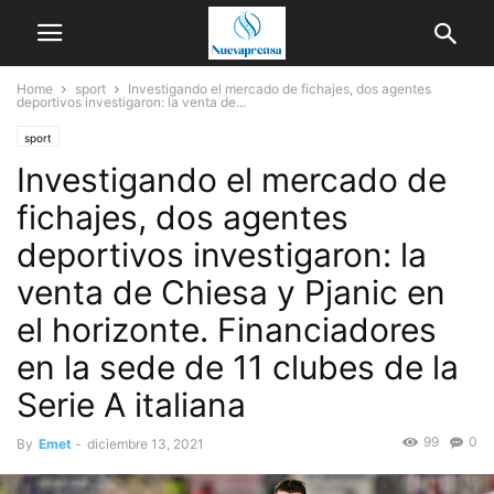
Home
sport
Investigando el mercado de fichajes, dos agentes
deportivos investigaron: la venta de...
sport
Investigando el mercado de
fichajes, dos agentes
deportivos investigaron: la
venta de Chiesa y Pjanic en
el horizonte. Financiadores
en la sede de 11 clubes de la
Serie A italiana
99
0
By
Emet
-
diciembre 13, 2021