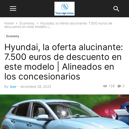
Home
Economy
Hyundai, la oferta alucinante: 7.500 euros de
descuento en este modelo |...
Economy
Hyundai, la oferta alucinante:
7.500 euros de descuento en
este modelo | Alineados en
los concesionarios
138
0
By
Izer
-
diciembre 28, 2022