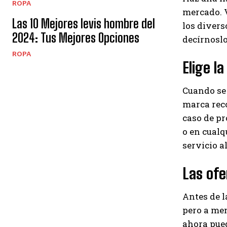
ROPA
mercado. V
Las 10 Mejores levis hombre del
los divers
2024: Tus Mejores Opciones
decírnoslo
ROPA
Elige l
Cuando se 
marca reco
caso de pr
o en cualqu
servicio al
Las ofe
Antes de l
pero a men
ahora pued