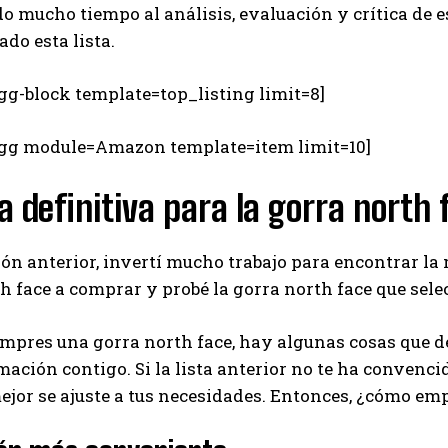
o mucho tiempo al análisis, evaluación y crítica de 
do esta lista.
gg-block template=top_listing limit=8]
egg module=Amazon template=item limit=10]
a definitiva para la gorra north
ión anterior, invertí mucho trabajo para encontrar la
h face a comprar y probé la gorra north face que sel
mpres una gorra north face, hay algunas cosas que d
mación contigo. Si la lista anterior no te ha convencid
ejor se ajuste a tus necesidades. Entonces, ¿cómo e
I WANT IN