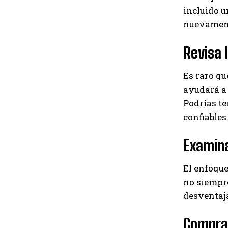
incluido u
nuevamente
Revisa 
Es raro qu
ayudará a 
Podrías t
confiables
Examina
El enfoque
no siempre
desventaja
Compra