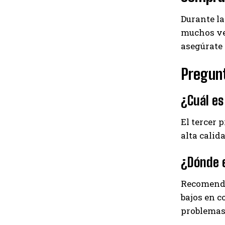
Durante la
muchos ven
asegúrate
Pregun
¿Cuál es
El tercer 
alta calid
¿Dónde e
Recomenda
bajos en c
problemas