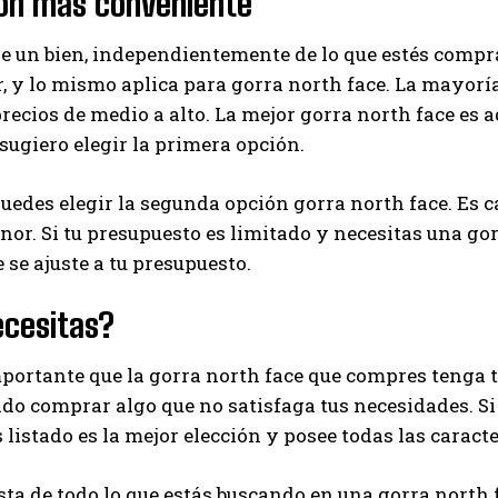
ión más conveniente
I've read and accept the
Privacy Policy
.
de un bien, independientemente de lo que estés compr
, y lo mismo aplica para gorra north face. La mayorí
recios de medio a alto. La mejor gorra north face es aq
Ayhan
sugiero elegir la primera opción.
edes elegir la segunda opción gorra north face. Es ca
r. Si tu presupuesto es limitado y necesitas una gor
 se ajuste a tu presupuesto.
ecesitas?
ortante que la gorra north face que compres tenga to
ido comprar algo que no satisfaga tus necesidades. S
listado es la mejor elección y posee todas las caracte
sta de todo lo que estás buscando en una gorra north 