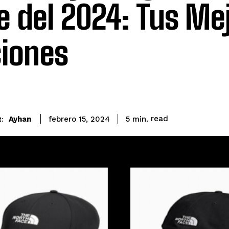
e del 2024: Tus Me
iones
read
Ayhan
5
min.
febrero 15, 2024
: