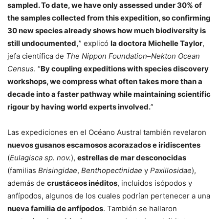
sampled. To date, we have only assessed under 30% of
the samples collected from this expedition, so confirming
30 new species already shows how much biodiversity is
still undocumented,
” explicó
la doctora Michelle Taylor
,
jefa científica de
The Nippon Foundation–Nekton Ocean
Census
. “
By coupling expeditions with species discovery
workshops, we compress what often takes more than a
decade into a faster pathway while maintaining scientific
rigour by having world experts involved.
”
Las expediciones en el Océano Austral también revelaron
nuevos gusanos escamosos acorazados e iridiscentes
(
Eulagisca sp. nov.
),
estrellas de mar desconocidas
(familias
Brisingidae
,
Benthopectinidae
y
Paxillosidae
),
además de
crustáceos inéditos
, incluidos isópodos y
anfípodos, algunos de los cuales podrían pertenecer a una
nueva familia de anfípodos
. También se hallaron