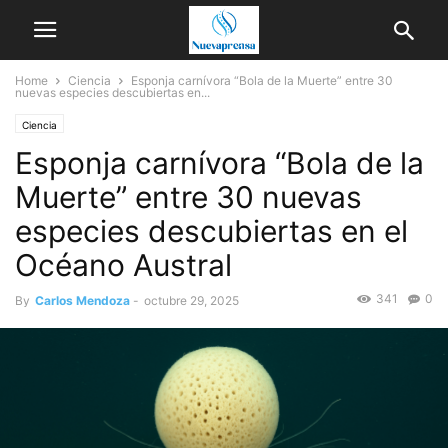
Home
Ciencia
Esponja carnívora “Bola de la Muerte” entre 30
nuevas especies descubiertas en...
Ciencia
Esponja carnívora “Bola de la
Muerte” entre 30 nuevas
especies descubiertas en el
Océano Austral
341
0
By
Carlos Mendoza
-
octubre 29, 2025