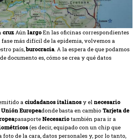
n
cruz
Aún
largo
En las oficinas correspondientes
 fase más difícil de la epidemia, volvemos a
stro país,
burocracia
. A la espera de que podamos
 de documento es, cómo se crea y qué datos
emitido a
ciudadanos italianos
y el
necesario
 Unión Europea
donde basta en cambio
Tarjeta de
uropea
pasaporte
Necesario
también para ir a
iométricos
(es decir, equipado con un chip que
oto de la cara, datos personales y, por lo tanto,