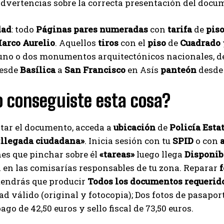
dvertencias sobre la correcta presentación del docu
dad
: todo
Páginas pares numeradas
con
tarifa
de
pis
arco Aurelio
. Aquellos
tiros
con el
piso
de
Cuadrado
 uno o dos monumentos arquitectónicos nacionales, 
desde
Basílica
a
San Francisco
en Asís
panteón
desde
 conseguiste esta cosa?
itar el documento, acceda a
ubicación
de
Policía Esta
«llegada ciudadana»
. Inicia sesión con tu
SPID
o con
es que pinchar sobre él
«tareas»
luego llega
Disponib
a en las comisarías responsables de tu zona. Reparar
tendrás que producir
Todos los documentos requerid
ad válido (original y fotocopia); Dos fotos de pasapor
ago de 42,50 euros y sello fiscal de 73,50 euros.