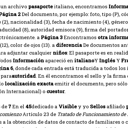
 un archivo
pasaporte
italiano, encontramos
Inform
Página 2
Del documento, por ejemplo: foto, tipo (P), c
 (2), nacionalidad (3), fecha de nacimiento (4), género 
aducidad (8), autoridad emisora ​​(9), firma del portado
ectrónicamente. a
Página 3
Encontramos
otra inform
 (12), color de ojos (13). a
diferencia
De documentos ant
ra adjuntar cualquier
niños
: El pasaporte es en real
Todos
Información
apareció en
italiano
Y
Inglés
Y
Fr
ina 6
, donde cada entrada está traducida a todos los
 para
autoridad
. En él encontramos el sello y la firm
do
localización exacta
emitir el documento, pero sól
ón Internacional) o
cuestor
.
s
de
7
En el
45
dedicado a
Visible
y yo
Sellos
afiliado
comienzo
Artículo 23 de
Tratado de Funcionamiento de 
 a la obtención de datos de contacto de familiares o 