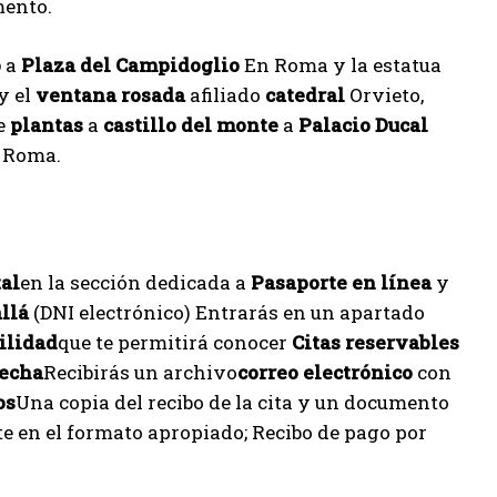
mento.
o
a
Plaza del Campidoglio
En Roma y la estatua
y el
ventana rosada
afiliado
catedral
Orvieto,
de
plantas
a
castillo del monte
a
Palacio Ducal
 Roma.
tal
en la sección dedicada a
Pasaporte en línea
y
allá
(DNI electrónico) Entrarás en un apartado
ilidad
que te permitirá conocer
Citas reservables
fecha
Recibirás un archivo
correo electrónico
con
os
Una copia del recibo de la cita y un documento
te en el formato apropiado; Recibo de pago por