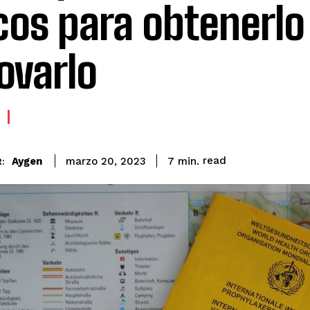
cos para obtenerlo
ovarlo
read
Aygen
7
min.
marzo 20, 2023
: