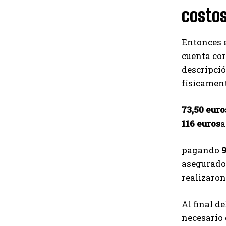
costos
Entonces 
cuenta cor
descripció
físicament
73,50 euro
116 euros
a
pagando
9
asegurado.
realizaron
Al final d
necesario 