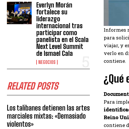
Everlyn Morán
fortalece su
liderazgo
internacional tras
Informes r
participar como
para solic
panelista en el Scala
viajar, y 
Next Level Summit
de Ismael Cala
verlo en d
contiene.
NEGOCIOS
¿Qué 
RELATED POSTS
Documento
Para imp
Los talibanes detienen las artes
identifica
marciales mixtas: «Demasiado
Reino Un
violentos»
contiene d