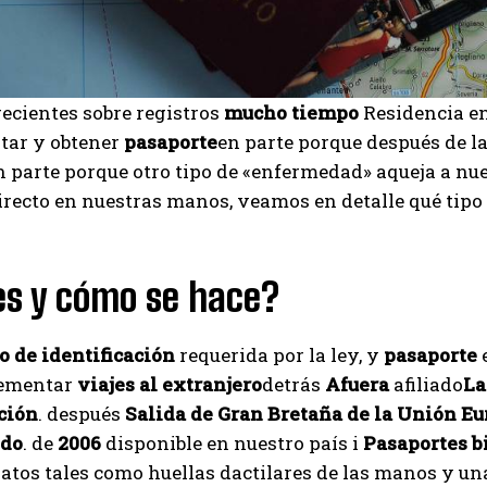
ecientes sobre registros
mucho tiempo
Residencia e
itar y obtener
pasaporte
en parte porque después de la
en parte porque otro tipo de «enfermedad» aqueja a nue
irecto en nuestras manos, veamos en detalle qué tipo
es y cómo se hace?
 de identificación
requerida por la ley, y
pasaporte
lementar
viajes al extranjero
detrás
Afuera
afiliado
La
ción
. después
Salida de Gran Bretaña de la Unión E
ido
. de
2006
disponible en nuestro país i
Pasaportes b
atos tales como huellas dactilares de las manos y una f
I WANT IN