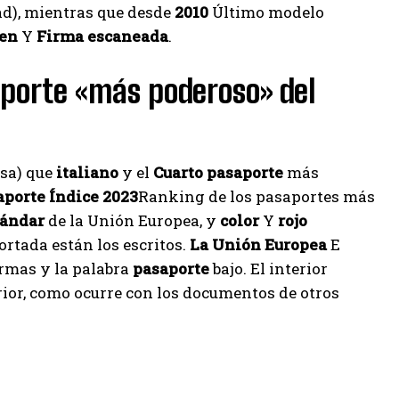
ad), mientras que desde
2010
Último modelo
en
Y
Firma escaneada
.
saporte «más poderoso» del
isa) que
italiano
y el
Cuarto pasaporte
más
aporte Índice 2023
Ranking de los pasaportes más
tándar
de la Unión Europea, y
color
Y
rojo
ortada están los escritos.
La Unión Europea
E
armas y la palabra
pasaporte
bajo. El interior
rior, como ocurre con los documentos de otros