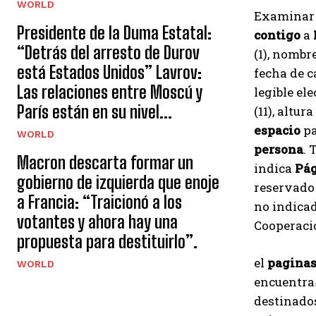
WORLD
Examinar
Presidente de la Duma Estatal:
contigo
a
“Detrás del arresto de Durov
(1), nombre
está Estados Unidos” Lavrov:
fecha de c
Las relaciones entre Moscú y
legible el
París están en su nivel...
(11), altura
espacio
pa
WORLD
persona
. 
Macron descarta formar un
indica
Pág
gobierno de izquierda que enoje
reservado
a Francia: “Traicionó a los
no indica
votantes y ahora hay una
Cooperaci
propuesta para destituirlo”.
el
pagina
WORLD
encuentra
destinados