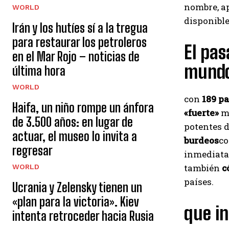
nombre, ap
WORLD
disponibl
Irán y los hutíes sí a la tregua
para restaurar los petroleros
El pas
en el Mar Rojo – noticias de
mund
última hora
WORLD
con
189 pa
Haifa, un niño rompe un ánfora
«fuerte»
m
de 3.500 años: en lugar de
potentes 
actuar, el museo lo invita a
burdeos
c
regresar
inmediata
también
c
WORLD
países.
Ucrania y Zelensky tienen un
«plan para la victoria». Kiev
que i
intenta retroceder hacia Rusia