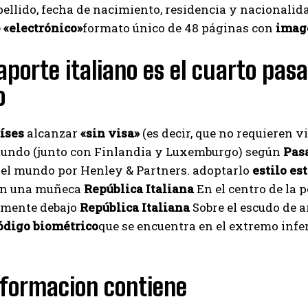
ellido, fecha de nacimiento, residencia y nacionalid
I've read and accept the
Privacy Policy
.
e
«electrónico»
formato único de 48 páginas con
imag
aporte italiano es el cuarto pa
Aygen
o
íses
alcanzar
«sin visa»
(es decir, que no requieren v
undo (junto con Finlandia y Luxemburgo) según
Pas
del mundo por Henley & Partners. adoptarlo
estilo es
on una muñeca
República Italiana
En el centro de la p
mente debajo
República Italiana
Sobre el escudo de 
ódigo biométrico
que se encuentra en el extremo infe
nformacion contiene