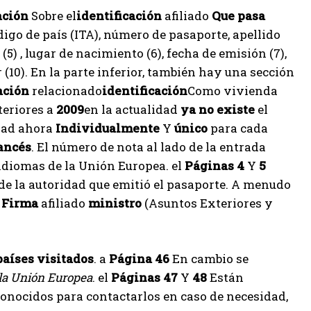
ación
Sobre el
identificación
afiliado
Que pasa
ódigo de país (ITA), número de pasaporte, apellido
(5) , lugar de nacimiento (6), fecha de emisión (7),
r (10). En la parte inferior, también hay una sección
ación
relacionado
identificación
Como vivienda
eriores a
2009
en la actualidad
ya no existe
el
idad ahora
Individualmente
Y
único
para cada
ancés
. El número de nota al lado de la entrada
 idiomas de la Unión Europea. el
Páginas 4
Y
5
a de la autoridad que emitió el pasaporte. A menudo
o
Firma
afiliado
ministro
(Asuntos Exteriores y
países visitados
. a
Página 46
En cambio se
la Unión Europea
. el
Páginas 47
Y
48
Están
conocidos para contactarlos en caso de necesidad,