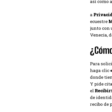
así como a
a
Privaci
ecuestre
M
junto con
Venecia, 
¿Cómo
Para solic
haga clic
donde tien
Y pide cit
el
Recibir
de identid
recibo de p