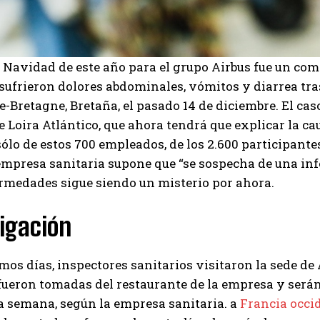
 Navidad de este año para el grupo Airbus fue un co
sufrieron dolores abdominales, vómitos y diarrea tras
-Bretagne, Bretaña, el pasado 14 de diciembre. El cas
e Loira Atlántico, que ahora tendrá que explicar la ca
ólo de estos 700 empleados, de los 2.600 participante
empresa sanitaria supone que “se sospecha de una infe
rmedades sigue siendo un misterio por ahora.
igación
imos días, inspectores sanitarios visitaron la sede de 
ueron tomadas del restaurante de la empresa y serán 
a semana, según la empresa sanitaria. a
Francia occi
I WANT IN