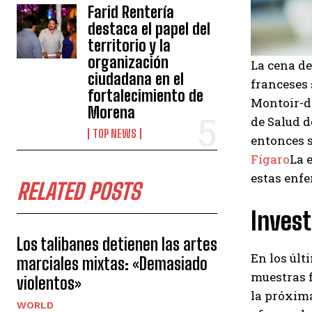
Farid Rentería
destaca el papel del
territorio y la
organización
La cena de
ciudadana en el
franceses 
fortalecimiento de
Montoir-de
Morena
de Salud d
TOP NEWS
entonces s
Fígaro
La 
estas enfe
RELATED POSTS
Invest
Los talibanes detienen las artes
En los últ
marciales mixtas: «Demasiado
muestras f
violentos»
la próxim
WORLD