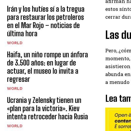
afirman ha
Irán y los hutíes sí a la tregua
estos sínt
para restaurar los petroleros
cerrar dur
en el Mar Rojo – noticias de
Las du
última hora
WORLD
Pero, ¿cóm
Haifa, un niño rompe un ánfora
momento, n
de 3.500 años: en lugar de
asistieron
actuar, el museo lo invita a
abunda en 
regresar
a menudo c
WORLD
Lea tam
Ucrania y Zelensky tienen un
«plan para la victoria». Kiev
intenta retroceder hacia Rusia
WORLD