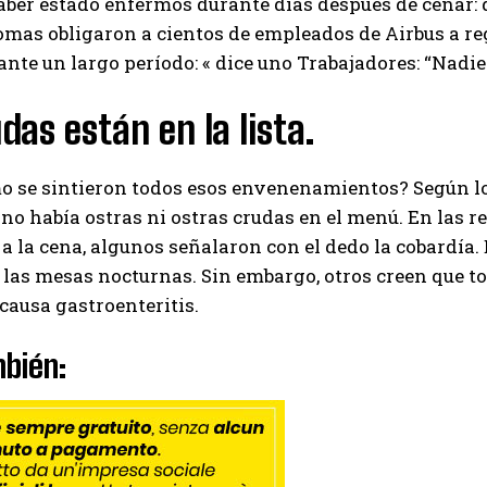
ber estado enfermos durante días después de cenar: d
omas obligaron a cientos de empleados de Airbus a reg
I've read and accept the
Privacy Policy
.
ante un largo período: « dice uno Trabajadores: “Nadie
das están en la lista.
Aygen
o se sintieron todos esos envenenamientos? Según lo
o había ostras ni ostras crudas en el menú. En las re
 a la cena, algunos señalaron con el dedo la cobardía.
las mesas nocturnas. Sin embargo, otros creen que tod
ausa gastroenteritis.
bién: