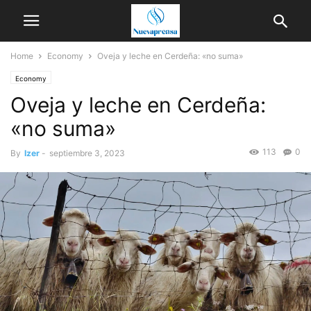
Home
Economy
Oveja y leche en Cerdeña: «no suma»
Economy
Oveja y leche en Cerdeña:
«no suma»
113
0
By
Izer
-
septiembre 3, 2023