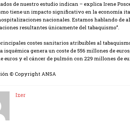
tados de nuestro estudio indican – explica Irene Posc
smo tiene un impacto significativo en la economía ita
hospitalizaciones nacionales. Estamos hablando de al 
aciones resultantes únicamente del tabaquismo”.
principales costes sanitarios atribuibles al tabaquism
a isquémica genera un coste de 556 millones de euros
e euros y el cáncer de pulmón con 229 millones de eu
ión © Copyright ANSA
I WANT IN
I've read and accept the
Privacy Policy
.
Izer
Izer