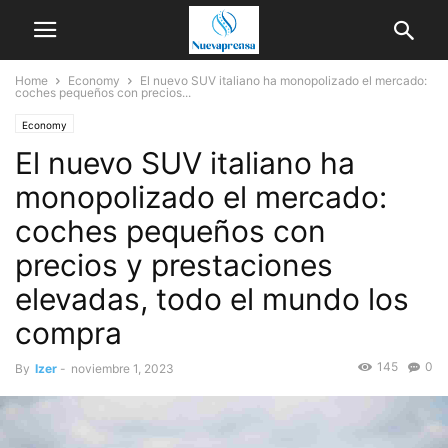
Home
Economy
El nuevo SUV italiano ha monopolizado el mercado:
coches pequeños con precios...
Economy
El nuevo SUV italiano ha
monopolizado el mercado:
coches pequeños con
precios y prestaciones
elevadas, todo el mundo los
compra
145
0
By
Izer
-
noviembre 1, 2023