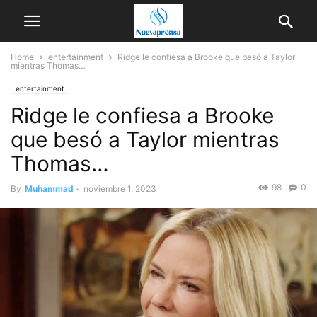
Home
entertainment
Ridge le confiesa a Brooke que besó a Taylor
mientras Thomas…
entertainment
Ridge le confiesa a Brooke
que besó a Taylor mientras
Thomas…
98
0
By
Muhammad
-
noviembre 1, 2023