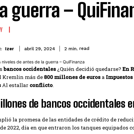
la guerra – QuiFina
Y
read
Izer
2
min.
abril 29, 2024
:
os
bancos occidentales
¿Quién decidió quedarse?
En R
l Kremlin más de
800 millones de euros
a
Impuestos
s
Al estallar
conflicto
.
llones de bancos occidentales e
mplió la promesa de las entidades de crédito de reduc
 de 2022, día en que entraron los tanques equipados c