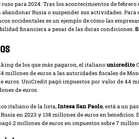
 ruso para 2024. Tras los acontecimientos de febrer
 abandonar Rusia o suspender sus actividades. Para e
ancos occidentales es un ejemplo de cómo las empres
abilidad financiera a pesar de las duras condiciones.
S
nos
nking de los que más pagaron, el italiano
unicredito
O
54 millones de euros a las autoridades fiscales de Mos
e euros. UniCredit pagó impuestos por valor de 44 mi
lones de euros.
co italiano de la lista,
Intesa San Paolo
, está a un p
Rusia en 2023 y 138 millones de euros en beneficios. E
I WANT IN
agó 2 millones de euros en impuestos sobre 7 millone
I've read and accept the
Privacy Policy
.