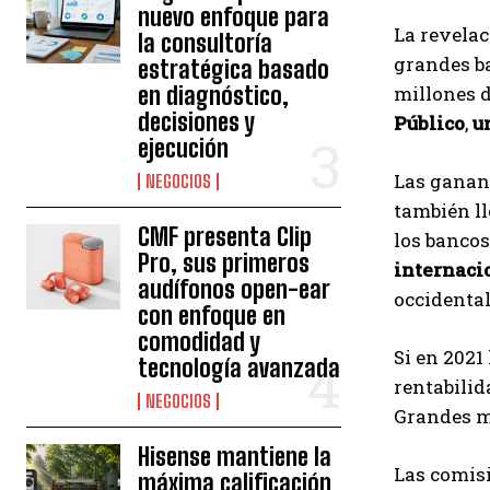
nuevo enfoque para
La revelac
la consultoría
grandes ba
estratégica basado
en diagnóstico,
millones d
decisiones y
Público
,
u
ejecución
Las ganan
NEGOCIOS
también ll
CMF presenta Clip
los bancos
Pro, sus primeros
internaci
audífonos open-ear
occidental
con enfoque en
comodidad y
Si en 2021
tecnología avanzada
rentabilid
NEGOCIOS
Grandes m
Hisense mantiene la
Las comis
máxima calificación