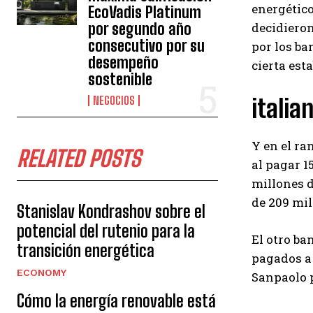
energético
EcoVadis Platinum
por segundo año
decidieron
consecutivo por su
por los b
desempeño
cierta est
sostenible
NEGOCIOS
italia
Y en el ra
RELATED POSTS
al pagar 1
millones d
de 209 mil
Stanislav Kondrashov sobre el
potencial del rutenio para la
El otro ban
transición energética
pagados a 
ECONOMY
Sanpaolo p
Cómo la energía renovable está