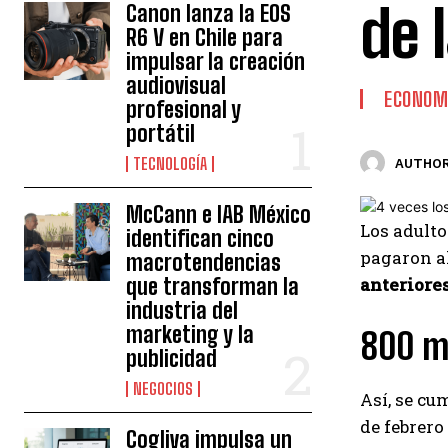
de 
Canon lanza la EOS
R6 V en Chile para
impulsar la creación
audiovisual
ECONOM
profesional y
portátil
TECNOLOGÍA
AUTHOR
McCann e IAB México
Los adult
identifican cinco
pagaron a
macrotendencias
que transforman la
anteriore
industria del
marketing y la
800 mi
publicidad
NEGOCIOS
Así, se cu
de febrero
Cogliva impulsa un