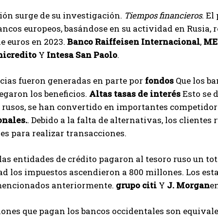
ión surge de su investigación.
Tiempos financieros
. El
ncos europeos, basándose en su actividad en Rusia, re
e euros en 2023.
Banco Raiffeisen Internacional
,
ME
nicredito
Y
Intesa San Paolo
.
cias fueron generadas en parte por
fondos
Que los ba
egaron los beneficios.
Altas tasas de interés
Esto se d
 rusos, se han convertido en importantes competidor
onales.
. Debido a la falta de alternativas, los clientes
es para realizar transacciones.
 las entidades de crédito pagaron al tesoro ruso un to
ad los impuestos ascendieron a 800 millones. Los es
encionados anteriormente.
grupo citi
Y
J. Morgan
en
iones que pagan los bancos occidentales son equival