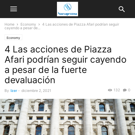
Home
Economy
4 Las acciones de Piazza Afari podrían seguir
cayendo a pesar de...
Economy
4 Las acciones de Piazza
Afari podrían seguir cayendo
a pesar de la fuerte
devaluación
132
0
By
Izer
-
diciembre 2, 2021