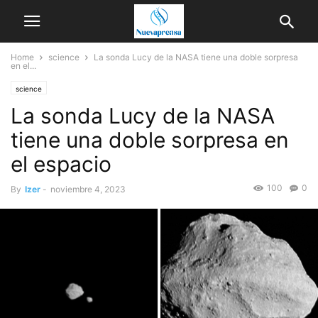
Home
science
La sonda Lucy de la NASA tiene una doble sorpresa
en el...
science
La sonda Lucy de la NASA
tiene una doble sorpresa en
el espacio
100
0
By
Izer
-
noviembre 4, 2023