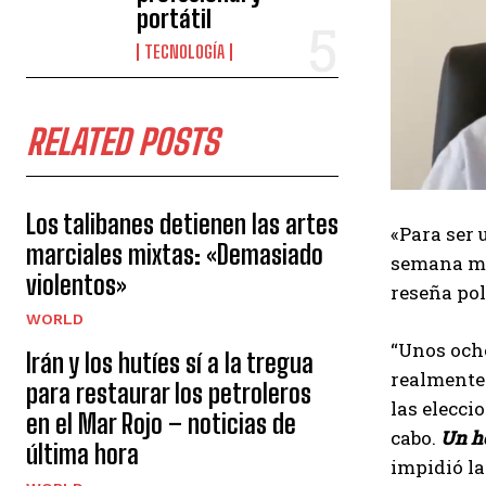
portátil
TECNOLOGÍA
RELATED POSTS
Los talibanes detienen las artes
«Para ser 
marciales mixtas: «Demasiado
semana m
violentos»
reseña pol
WORLD
“Unos oche
Irán y los hutíes sí a la tregua
realmente
para restaurar los petroleros
las elecci
en el Mar Rojo – noticias de
cabo.
Un h
última hora
impidió l