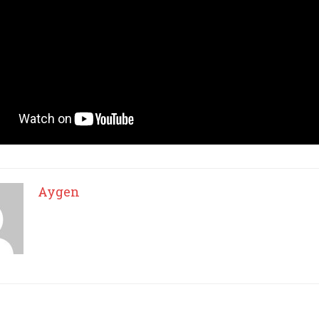
Aygen