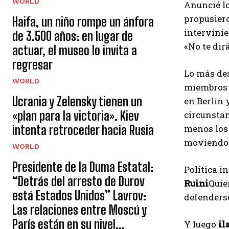
WORLD
Anuncié lo
propusiero
Haifa, un niño rompe un ánfora
intervinie
de 3.500 años: en lugar de
«No te dir
actuar, el museo lo invita a
regresar
Lo más des
WORLD
miembros 
Ucrania y Zelensky tienen un
en Berlín 
«plan para la victoria». Kiev
circunsta
intenta retroceder hacia Rusia
menos los
moviendo
WORLD
Presidente de la Duma Estatal:
Política i
“Detrás del arresto de Durov
Ruini
Quie
está Estados Unidos” Lavrov:
defenderse
Las relaciones entre Moscú y
París están en su nivel...
Y luego
ila