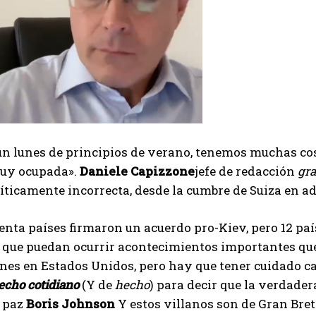
un lunes de principios de verano, tenemos muchas cos
uy ocupada».
Daniele Capizzone
jefe de redacción
gra
íticamente incorrecta, desde la cumbre de Suiza en a
nta países firmaron un acuerdo pro-Kiev, pero 12 paíse
 que puedan ocurrir acontecimientos importantes que
ones en Estados Unidos, pero hay que tener cuidado cad
echo cotidiano
(Y de
hecho
) para decir que la verdade
a paz
Boris Johnson
Y estos villanos son de Gran Bre
I WANT IN