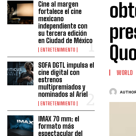
obt
Cine al margen
fortalece el cine
mexicano
pre
independiente con
su tercera edición
en Ciudad de México
Quo
ENTRETENIMIENTO
SOFA DGTL impulsa el
cine digital con
WORLD
estrenos
multipremiados y
AUTHOR
nominados al Ariel
ENTRETENIMIENTO
IMAX 70 mm: el
formato más
espectacular del