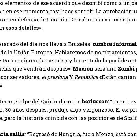
s elementos de ese acuerdo que describí como a un pas
n en ese momento casi hace sonreír. La aprobación ru
I've read and accept the
Privacy Policy
.
ran en defensa de Ucrania. Derecho ruso a una segun
án esos detalles».
Aygen
tacado del día nos lleva a Bruselas,
cumbre informa
de la Unión Europea. Hablaremos de nombramientos, 
y París quieren darse prisa y hacer todo lo posible ant
ncias que vendrán después».
Macron
sera uno
Zombi p
 conservadores.
el presiona
Y
República
«Están cantand
».
nterna, Golpe del Quirinal contra
berlusconi
“La entre
n, 30 años después, produjo algo vergonzoso. El ex p
, pero la historia coincide con las posiciones de Sca
ria sallis
: “Regresó de Hungría, fue a Monza, está ca