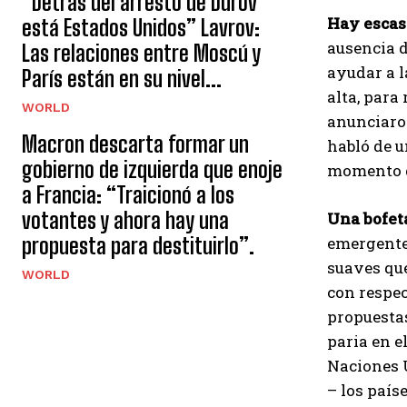
“Detrás del arresto de Durov
Hay escas
está Estados Unidos” Lavrov:
ausencia d
Las relaciones entre Moscú y
ayudar a l
París están en su nivel...
alta, para
WORLD
anunciaron
Macron descarta formar un
habló de u
gobierno de izquierda que enoje
momento d
a Francia: “Traicionó a los
votantes y ahora hay una
Una bofet
propuesta para destituirlo”.
emergentes
suaves que
WORLD
con respec
propuestas
paria en e
Naciones U
– los país