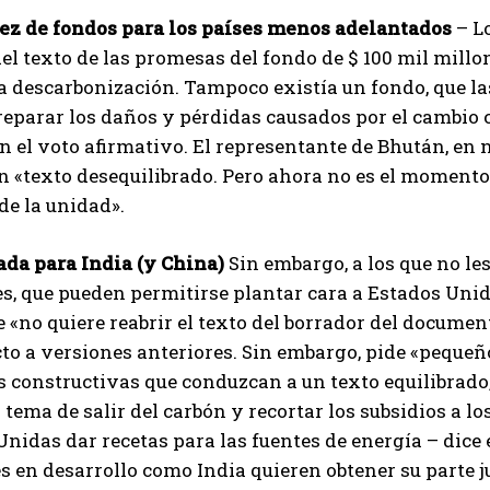
ez de fondos para los países menos adelantados
– L
el texto de las promesas del fondo de $ 100 mil millo
a descarbonización. Tampoco existía un fondo, que la
 reparar los daños y pérdidas causados ​​por el cambio
 el voto afirmativo. El representante de Bhután, en
n «texto desequilibrado. Pero ahora no es el momento 
e la unidad».
ada para India (y China)
Sin embargo, a los que no le
, que pueden permitirse plantar cara a Estados Unid
 «no quiere reabrir el texto del borrador del documen
to a versiones anteriores. Sin embargo, pide «pequeño
 constructivas que conduzcan a un texto equilibrado, p
l tema de salir del carbón y recortar los subsidios a lo
nidas dar recetas para las fuentes de energía – dic
es en desarrollo como India quieren obtener su parte j