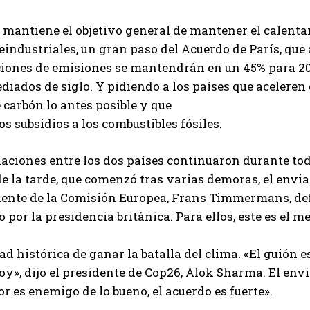
I've read and accept the
Privacy Policy
.
 mantiene el objetivo general de mantener el calentam
eindustriales, un gran paso del Acuerdo de París, que
ciones de emisiones se mantendrán en un 45% para 20
Aygen
diados de siglo. Y pidiendo a los países que aceleren 
 carbón lo antes posible y que
os subsidios a los combustibles fósiles.
aciones entre los dos países continuaron durante todo
e la tarde, que comenzó tras varias demoras, el envia
dente de la Comisión Europea, Frans Timmermans, de
 por la presidencia británica. Para ellos, este es el m
d histórica de ganar la batalla del clima. «El guión e
oy», dijo el presidente de Cop26, Alok Sharma. El env
jor es enemigo de lo bueno, el acuerdo es fuerte».