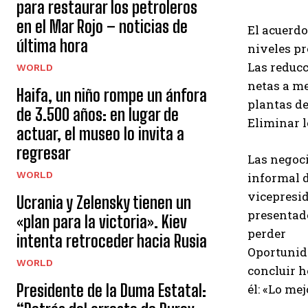
para restaurar los petroleros
en el Mar Rojo – noticias de
El acuerdo
última hora
niveles pr
Las reduc
WORLD
netas a me
Haifa, un niño rompe un ánfora
plantas de
de 3.500 años: en lugar de
Eliminar l
actuar, el museo lo invita a
regresar
Las negoci
WORLD
informal d
vicepresi
Ucrania y Zelensky tienen un
presentado
«plan para la victoria». Kiev
perder
intenta retroceder hacia Rusia
Oportunida
WORLD
concluir h
Presidente de la Duma Estatal:
él: «Lo me