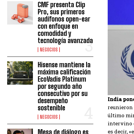
CMF presenta Clip
Pro, sus primeros
audífonos open-ear
con enfoque en
comodidad y
tecnología avanzada
NEGOCIOS
Hisense mantiene la
máxima calificación
EcoVadis Platinum
por segundo año
consecutivo por su
India pone
desempeño
sostenible
reunieron 
último min
NEGOCIOS
intervino 
Mesa de diálogo es
es decir, 