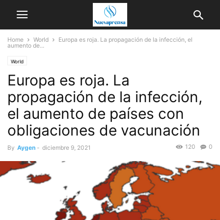
Home
World
Europa es roja. La propagación de la infección, el
aumento de...
World
Europa es roja. La
propagación de la infección,
el aumento de países con
obligaciones de vacunación
120
0
By
Aygen
-
diciembre 9, 2021